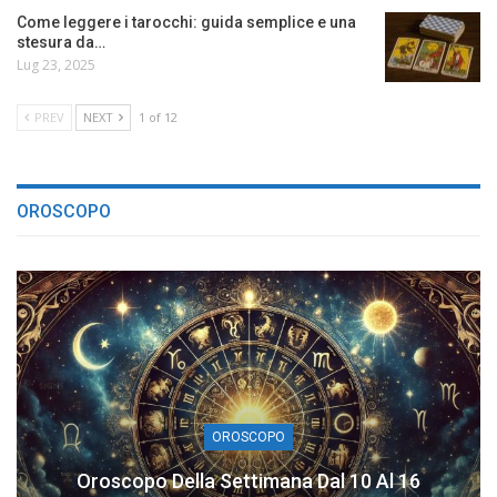
Come leggere i tarocchi: guida semplice e una
stesura da…
Lug 23, 2025
PREV
NEXT
1 of 12
OROSCOPO
OROSCOPO
Oroscopo Della Settimana Dal 10 Al 16