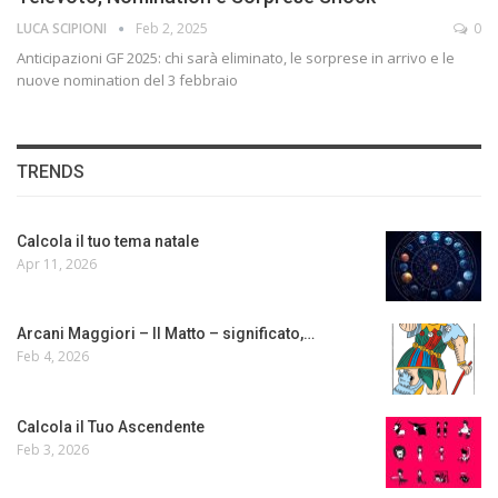
LUCA SCIPIONI
Feb 2, 2025
0
Anticipazioni GF 2025: chi sarà eliminato, le sorprese in arrivo e le
nuove nomination del 3 febbraio
TRENDS
Calcola il tuo tema natale
Apr 11, 2026
Arcani Maggiori – Il Matto – significato,…
Feb 4, 2026
Calcola il Tuo Ascendente
Feb 3, 2026