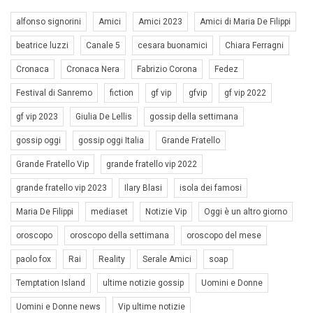
alfonso signorini
Amici
Amici 2023
Amici di Maria De Filippi
beatrice luzzi
Canale 5
cesara buonamici
Chiara Ferragni
Cronaca
Cronaca Nera
Fabrizio Corona
Fedez
Festival di Sanremo
fiction
gf vip
gfvip
gf vip 2022
gf vip 2023
Giulia De Lellis
gossip della settimana
gossip oggi
gossip oggi Italia
Grande Fratello
Grande Fratello Vip
grande fratello vip 2022
grande fratello vip 2023
Ilary Blasi
isola dei famosi
Maria De Filippi
mediaset
Notizie Vip
Oggi è un altro giorno
oroscopo
oroscopo della settimana
oroscopo del mese
paolo fox
Rai
Reality
Serale Amici
soap
Temptation Island
ultime notizie gossip
Uomini e Donne
Uomini e Donne news
Vip ultime notizie