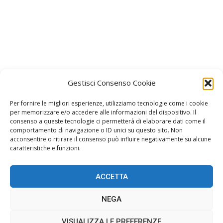
Gestisci Consenso Cookie
Per fornire le migliori esperienze, utilizziamo tecnologie come i cookie
per memorizzare e/o accedere alle informazioni del dispositivo. Il
consenso a queste tecnologie ci permetterà di elaborare dati come il
Facebook
Instagram
comportamento di navigazione o ID unici su questo sito. Non
Join us on Facebook
Join us on Instagram
acconsentire o ritirare il consenso può influire negativamente su alcune
caratteristiche e funzioni.
ACCETTA
Home
Gossip
Stile
Oroscopo
Spettacolo
NEGA
Musica
Redazione
Cookie Policy (UE)
VISUALIZZA LE PREFERENZE