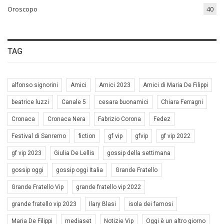
Oroscopo
40
TAG
alfonso signorini
Amici
Amici 2023
Amici di Maria De Filippi
beatrice luzzi
Canale 5
cesara buonamici
Chiara Ferragni
Cronaca
Cronaca Nera
Fabrizio Corona
Fedez
Festival di Sanremo
fiction
gf vip
gfvip
gf vip 2022
gf vip 2023
Giulia De Lellis
gossip della settimana
gossip oggi
gossip oggi Italia
Grande Fratello
Grande Fratello Vip
grande fratello vip 2022
grande fratello vip 2023
Ilary Blasi
isola dei famosi
Maria De Filippi
mediaset
Notizie Vip
Oggi è un altro giorno