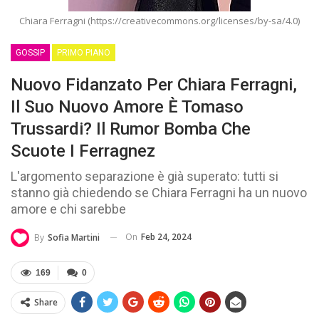
Chiara Ferragni (https://creativecommons.org/licenses/by-sa/4.0)
GOSSIP
PRIMO PIANO
Nuovo Fidanzato Per Chiara Ferragni,
Il Suo Nuovo Amore È Tomaso
Trussardi? Il Rumor Bomba Che
Scuote I Ferragnez
L'argomento separazione è già superato: tutti si
stanno già chiedendo se Chiara Ferragni ha un nuovo
amore e chi sarebbe
On
Feb 24, 2024
By
Sofia Martini
169
0
Share