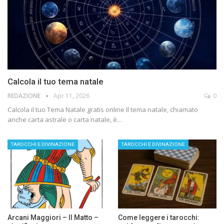
Calcola il tuo tema natale
REDAZIONE
Apr 11, 2026
0
Calcola il tuo Tema Natale gratis online Il tema natale, chiamato
anche carta astrale o carta natale, è…
TAROCCHI E DIVINAZIONE
TAROCCHI E DIVINAZIONE
Arcani Maggiori – Il Matto –
Come leggere i tarocchi: