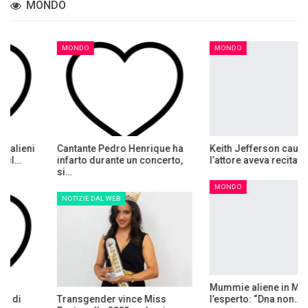
MONDO
MONDO
MONDO
Keith Jefferson causa morte:
Tessa, chi è la 25enne
l’attore aveva recitato…
allergica all’acqua: come si…
MONDO
MONDO
Mummie aliene in Messico,
Attore Danny Masterson
l’esperto: “Dna non…
condannato a 30 anni di