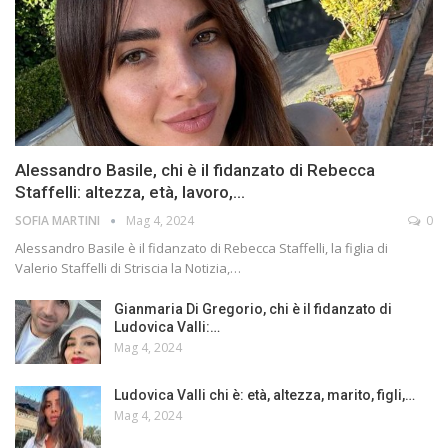
Alessandro Basile, chi è il fidanzato di Rebecca
Staffelli: altezza, età, lavoro,…
SOFIA MARTINI
Mag 4, 2024
0
Alessandro Basile è il fidanzato di Rebecca Staffelli, la figlia di
Valerio Staffelli di Striscia la Notizia,…
Gianmaria Di Gregorio, chi è il fidanzato di
Ludovica Valli:…
Mag 4, 2024
Ludovica Valli chi è: età, altezza, marito, figli,…
Mag 4, 2024