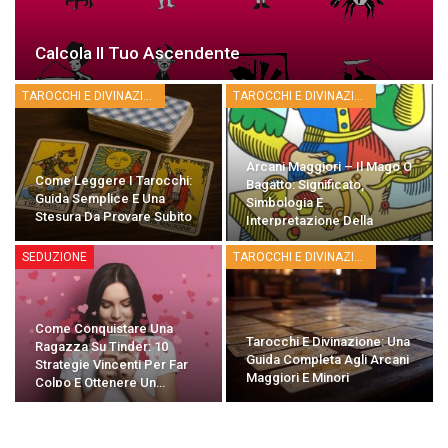
Calcola Il Tuo Ascendente
TAROCCHI E DIVINAZIONE
TAROCCHI E DIVINAZIONE
Arcani Maggiori – Il Mago O
Come Leggere I Tarocchi:
Bagatto: Significato,
Guida Semplice E Una
Simbologia E
Stesura Da Provare Subito
Interpretazione Della
Carta…
SEDUZIONE
TAROCCHI E DIVINAZIONE
Come Conquistare Una
Tarocchi E Divinazione: Una
Ragazza Su Tinder: 10
Guida Completa Agli Arcani
Strategie Vincenti Per Far
Maggiori E Minori
Colpo E Ottenere Un…