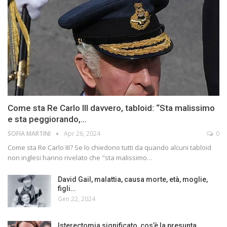
Come sta Re Carlo III davvero, tabloid: “Sta malissimo
e sta peggiorando,…
SOFIA MARTINI
Apr 26, 2024
0
Come sta Re Carlo III? Se lo chiedono tutti da quando alcuni tabloid
non inglesi hanno rivelato che "sta malissimo…
David Gail, malattia, causa morte, età, moglie,
figli…
Gen 22, 2024
Isterectomia significato, cos’è la presunta