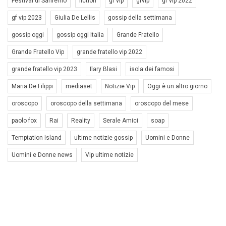
Festival di Sanremo
fiction
gf vip
gfvip
gf vip 2022
gf vip 2023
Giulia De Lellis
gossip della settimana
gossip oggi
gossip oggi Italia
Grande Fratello
Grande Fratello Vip
grande fratello vip 2022
grande fratello vip 2023
Ilary Blasi
isola dei famosi
Maria De Filippi
mediaset
Notizie Vip
Oggi è un altro giorno
oroscopo
oroscopo della settimana
oroscopo del mese
paolo fox
Rai
Reality
Serale Amici
soap
Temptation Island
ultime notizie gossip
Uomini e Donne
Uomini e Donne news
Vip ultime notizie