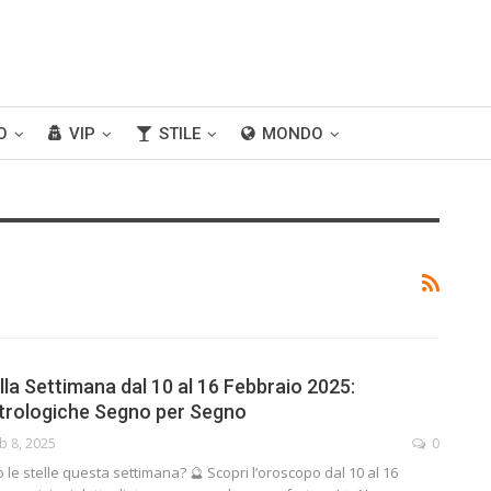
O
VIP
STILE
MONDO
la Settimana dal 10 al 16 Febbraio 2025:
strologiche Segno per Segno
b 8, 2025
0
o le stelle questa settimana? 🔮 Scopri l’oroscopo dal 10 al 16