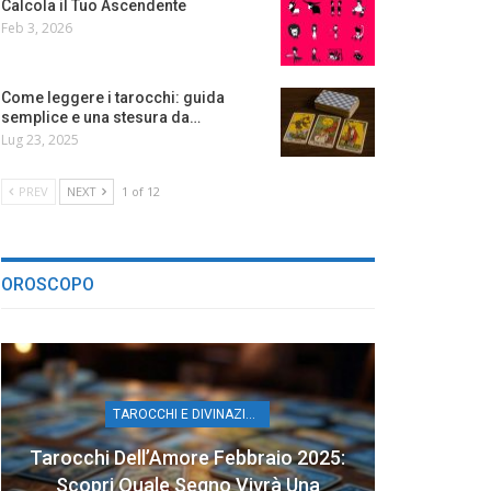
Calcola il Tuo Ascendente
Feb 3, 2026
Come leggere i tarocchi: guida
semplice e una stesura da…
Lug 23, 2025
PREV
NEXT
1 of 12
OROSCOPO
TAROCCHI E DIVINAZIONE
Tarocchi Dell’Amore Febbraio 2025:
Scopri Quale Segno Vivrà Una