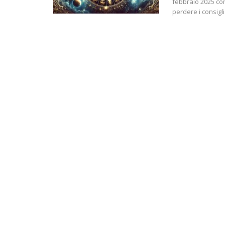
febbraio 2025 con
perdere i consigl