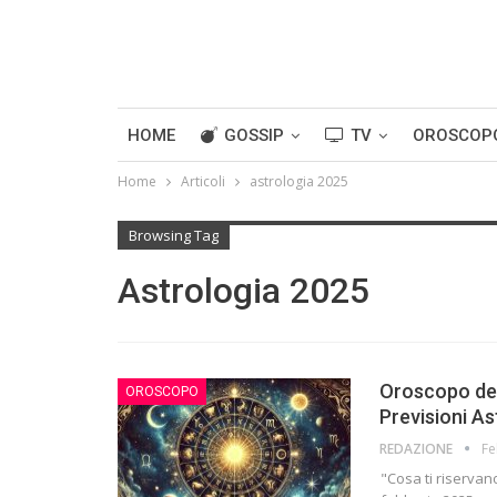
HOME
GOSSIP
TV
OROSCOP
Home
Articoli
astrologia 2025
Browsing Tag
Astrologia 2025
Oroscopo del
OROSCOPO
Previsioni A
REDAZIONE
Fe
"Cosa ti riservan