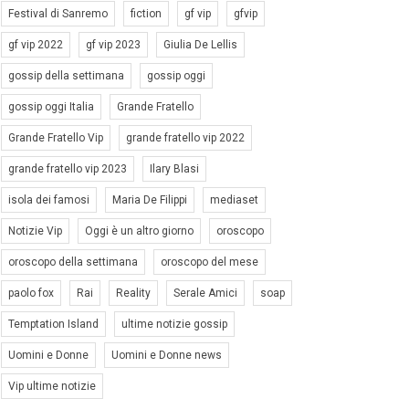
Festival di Sanremo
fiction
gf vip
gfvip
gf vip 2022
gf vip 2023
Giulia De Lellis
gossip della settimana
gossip oggi
gossip oggi Italia
Grande Fratello
Grande Fratello Vip
grande fratello vip 2022
grande fratello vip 2023
Ilary Blasi
isola dei famosi
Maria De Filippi
mediaset
Notizie Vip
Oggi è un altro giorno
oroscopo
oroscopo della settimana
oroscopo del mese
paolo fox
Rai
Reality
Serale Amici
soap
Temptation Island
ultime notizie gossip
Uomini e Donne
Uomini e Donne news
Vip ultime notizie