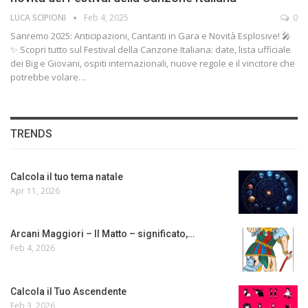
LUCA SCIPIONI
Feb 4, 2025
0
Sanremo 2025: Anticipazioni, Cantanti in Gara e Novità Esplosive! 🎤
✨ Scopri tutto sul Festival della Canzone Italiana: date, lista ufficiale
dei Big e Giovani, ospiti internazionali, nuove regole e il vincitore che
potrebbe volare…
TRENDS
Calcola il tuo tema natale
Apr 11, 2026
Arcani Maggiori – Il Matto – significato,…
Feb 4, 2026
Calcola il Tuo Ascendente
Feb 3, 2026