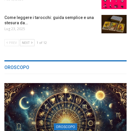
Come leggere i tarocchi: guida semplice e una
stesura da…
Lug 23, 2025
PREV
NEXT
1 of 12
OROSCOPO
OROSCOPO