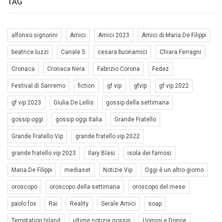
TAG
alfonso signorini
Amici
Amici 2023
Amici di Maria De Filippi
beatrice luzzi
Canale 5
cesara buonamici
Chiara Ferragni
Cronaca
Cronaca Nera
Fabrizio Corona
Fedez
Festival di Sanremo
fiction
gf vip
gfvip
gf vip 2022
gf vip 2023
Giulia De Lellis
gossip della settimana
gossip oggi
gossip oggi Italia
Grande Fratello
Grande Fratello Vip
grande fratello vip 2022
grande fratello vip 2023
Ilary Blasi
isola dei famosi
Maria De Filippi
mediaset
Notizie Vip
Oggi è un altro giorno
oroscopo
oroscopo della settimana
oroscopo del mese
paolo fox
Rai
Reality
Serale Amici
soap
Temptation Island
ultime notizie gossip
Uomini e Donne