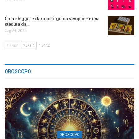
Come leggere i tarocchi: guida semplice e una
stesura da…
Lug 23, 2025
PREV
NEXT
1 of 12
OROSCOPO
OROSCOPO