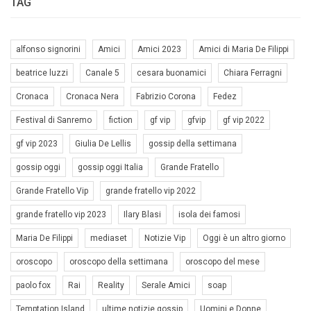
TAG
alfonso signorini
Amici
Amici 2023
Amici di Maria De Filippi
beatrice luzzi
Canale 5
cesara buonamici
Chiara Ferragni
Cronaca
Cronaca Nera
Fabrizio Corona
Fedez
Festival di Sanremo
fiction
gf vip
gfvip
gf vip 2022
gf vip 2023
Giulia De Lellis
gossip della settimana
gossip oggi
gossip oggi Italia
Grande Fratello
Grande Fratello Vip
grande fratello vip 2022
grande fratello vip 2023
Ilary Blasi
isola dei famosi
Maria De Filippi
mediaset
Notizie Vip
Oggi è un altro giorno
oroscopo
oroscopo della settimana
oroscopo del mese
paolo fox
Rai
Reality
Serale Amici
soap
Temptation Island
ultime notizie gossip
Uomini e Donne