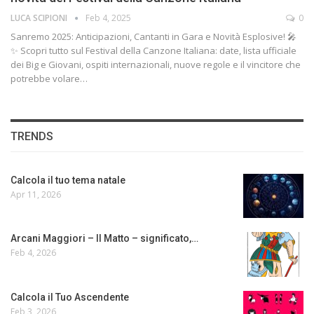
LUCA SCIPIONI
Feb 4, 2025
0
Sanremo 2025: Anticipazioni, Cantanti in Gara e Novità Esplosive! 🎤
✨ Scopri tutto sul Festival della Canzone Italiana: date, lista ufficiale
dei Big e Giovani, ospiti internazionali, nuove regole e il vincitore che
potrebbe volare…
TRENDS
Calcola il tuo tema natale
Apr 11, 2026
Arcani Maggiori – Il Matto – significato,…
Feb 4, 2026
Calcola il Tuo Ascendente
Feb 3, 2026