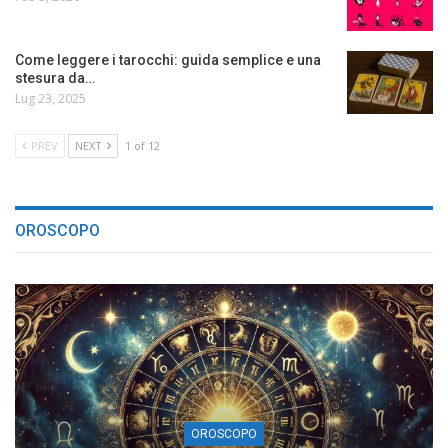
Come leggere i tarocchi: guida semplice e una
stesura da…
Lug 23, 2025
PREV
NEXT
1 of 12
OROSCOPO
OROSCOPO