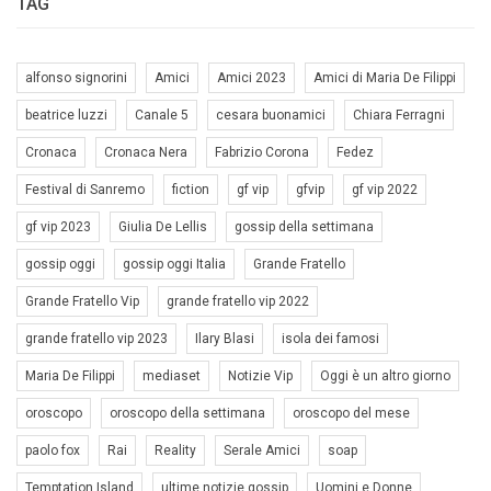
TAG
alfonso signorini
Amici
Amici 2023
Amici di Maria De Filippi
beatrice luzzi
Canale 5
cesara buonamici
Chiara Ferragni
Cronaca
Cronaca Nera
Fabrizio Corona
Fedez
Festival di Sanremo
fiction
gf vip
gfvip
gf vip 2022
gf vip 2023
Giulia De Lellis
gossip della settimana
gossip oggi
gossip oggi Italia
Grande Fratello
Grande Fratello Vip
grande fratello vip 2022
grande fratello vip 2023
Ilary Blasi
isola dei famosi
Maria De Filippi
mediaset
Notizie Vip
Oggi è un altro giorno
oroscopo
oroscopo della settimana
oroscopo del mese
paolo fox
Rai
Reality
Serale Amici
soap
Temptation Island
ultime notizie gossip
Uomini e Donne