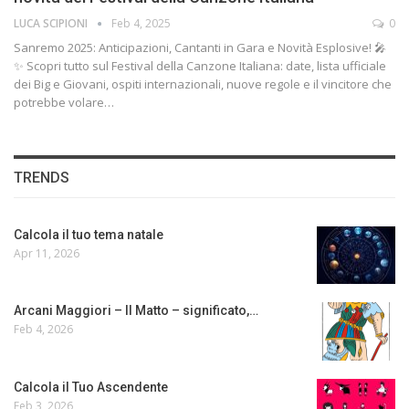
LUCA SCIPIONI
Feb 4, 2025
0
Sanremo 2025: Anticipazioni, Cantanti in Gara e Novità Esplosive! 🎤
✨ Scopri tutto sul Festival della Canzone Italiana: date, lista ufficiale
dei Big e Giovani, ospiti internazionali, nuove regole e il vincitore che
potrebbe volare…
TRENDS
Calcola il tuo tema natale
Apr 11, 2026
Arcani Maggiori – Il Matto – significato,…
Feb 4, 2026
Calcola il Tuo Ascendente
Feb 3, 2026