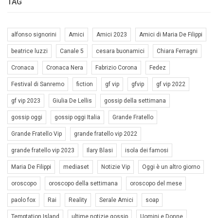
TAG
alfonso signorini
Amici
Amici 2023
Amici di Maria De Filippi
beatrice luzzi
Canale 5
cesara buonamici
Chiara Ferragni
Cronaca
Cronaca Nera
Fabrizio Corona
Fedez
Festival di Sanremo
fiction
gf vip
gfvip
gf vip 2022
gf vip 2023
Giulia De Lellis
gossip della settimana
gossip oggi
gossip oggi Italia
Grande Fratello
Grande Fratello Vip
grande fratello vip 2022
grande fratello vip 2023
Ilary Blasi
isola dei famosi
Maria De Filippi
mediaset
Notizie Vip
Oggi è un altro giorno
oroscopo
oroscopo della settimana
oroscopo del mese
paolo fox
Rai
Reality
Serale Amici
soap
Temptation Island
ultime notizie gossip
Uomini e Donne