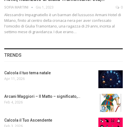
SOFIA MARTINI
Giu 1, 2023
0
Alessandro Impagnatiello è un barman del lussuoso Armani Hotel di
Milano, finito al centro della cronaca nera per aver confessato
l'omicidio di Giulia Tramontano, una ragazza di 29 anni, incinta al
settimo mese di gravidanza. I due erano…
TRENDS
Calcola il tuo tema natale
Apr 11, 2026
Arcani Maggiori – Il Matto – significato,…
Feb 4, 2026
Calcola il Tuo Ascendente
Feb 3, 2026