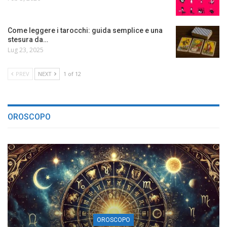
Come leggere i tarocchi: guida semplice e una
stesura da…
Lug 23, 2025
PREV
NEXT
1 of 12
OROSCOPO
OROSCOPO