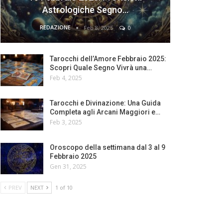
Astrologiche Segno…
REDAZIONE
Feb 8, 2025
0
Tarocchi dell’Amore Febbraio 2025:
Scopri Quale Segno Vivrà una…
Feb 4, 2025
Tarocchi e Divinazione: Una Guida
Completa agli Arcani Maggiori e…
Feb 3, 2025
Oroscopo della settimana dal 3 al 9
Febbraio 2025
Gen 31, 2025
PREV
NEXT
1 of 10