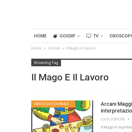
HOME
GOSSIP
TV
OROSCOP
Home
Articoli
Il Mago e il lavoro
Browsing Tag
Il Mago E Il Lavoro
Arcani Maggio
TAROCCHI E DIVINAZIONE
interpretazi
LUCA SCIPIONI
Il Mago è la prima