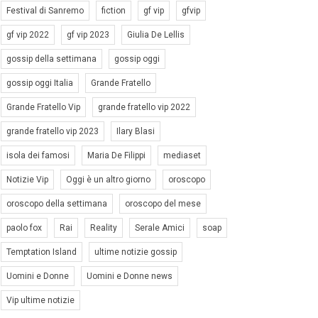
Festival di Sanremo
fiction
gf vip
gfvip
gf vip 2022
gf vip 2023
Giulia De Lellis
gossip della settimana
gossip oggi
gossip oggi Italia
Grande Fratello
Grande Fratello Vip
grande fratello vip 2022
grande fratello vip 2023
Ilary Blasi
isola dei famosi
Maria De Filippi
mediaset
Notizie Vip
Oggi è un altro giorno
oroscopo
oroscopo della settimana
oroscopo del mese
paolo fox
Rai
Reality
Serale Amici
soap
Temptation Island
ultime notizie gossip
Uomini e Donne
Uomini e Donne news
Vip ultime notizie