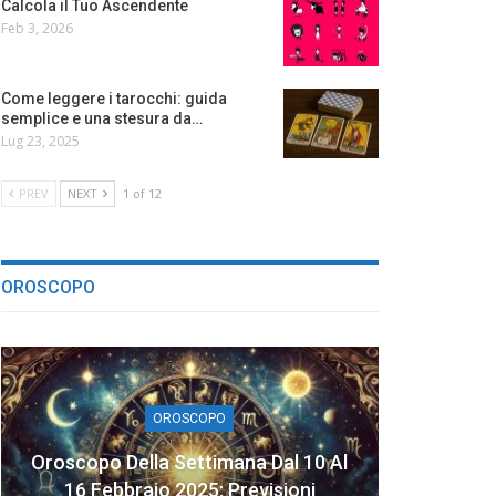
Calcola il Tuo Ascendente
Feb 3, 2026
Come leggere i tarocchi: guida
semplice e una stesura da…
Lug 23, 2025
PREV
NEXT
1 of 12
OROSCOPO
OROSCOPO
Oroscopo Della Settimana Dal 10 Al
16 Febbraio 2025: Previsioni