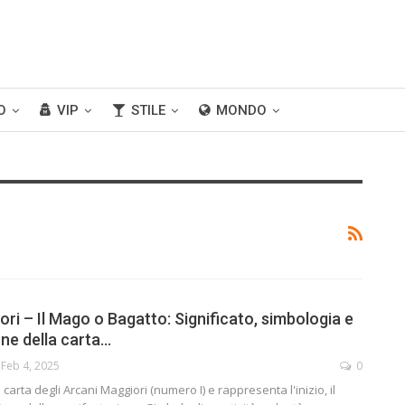
O
VIP
STILE
MONDO
ri – Il Mago o Bagatto: Significato, simbologia e
one della carta…
Feb 4, 2025
0
 carta degli Arcani Maggiori (numero I) e rappresenta l'inizio, il