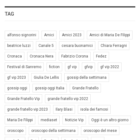
TAG
alfonso signorini
Amici
Amici 2023
Amici di Maria De Filippi
beatrice luzzi
Canale 5
cesara buonamici
Chiara Ferragni
Cronaca
Cronaca Nera
Fabrizio Corona
Fedez
Festival di Sanremo
fiction
gf vip
gfvip
gf vip 2022
gf vip 2023
Giulia De Lellis
gossip della settimana
gossip oggi
gossip oggi Italia
Grande Fratello
Grande Fratello Vip
grande fratello vip 2022
grande fratello vip 2023
Ilary Blasi
isola dei famosi
Maria De Filippi
mediaset
Notizie Vip
Oggi è un altro giorno
oroscopo
oroscopo della settimana
oroscopo del mese