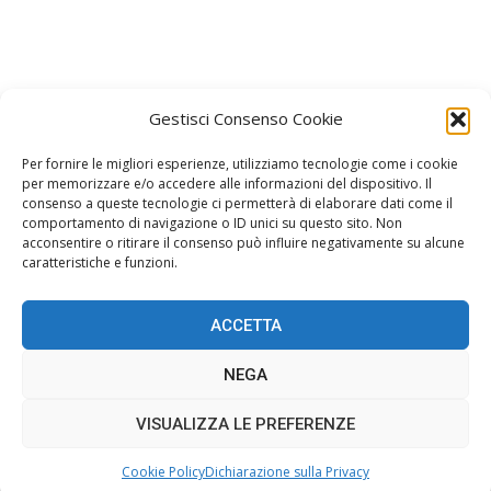
Gestisci Consenso Cookie
Per fornire le migliori esperienze, utilizziamo tecnologie come i cookie
per memorizzare e/o accedere alle informazioni del dispositivo. Il
consenso a queste tecnologie ci permetterà di elaborare dati come il
Facebook
Instagram
comportamento di navigazione o ID unici su questo sito. Non
Join us on Facebook
Join us on Instagram
acconsentire o ritirare il consenso può influire negativamente su alcune
caratteristiche e funzioni.
ACCETTA
Home
Gossip
Stile
Oroscopo
Spettacolo
NEGA
Musica
Redazione
Cookie Policy (UE)
VISUALIZZA LE PREFERENZE
© AMOREGOSSIP -
Privacy Policy
- © 2018 - 2024 All Rights Reserved.
Website Design:
BetterStudio
- Developed by CssBrain
Cookie Policy
Dichiarazione sulla Privacy