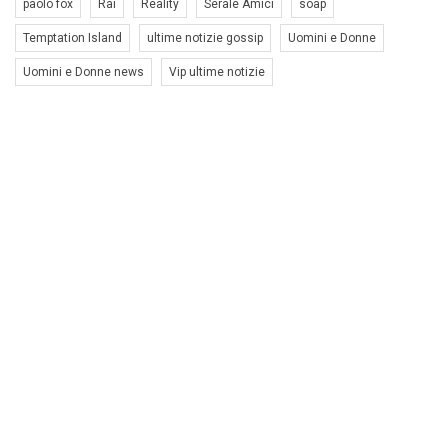
paolo fox
Rai
Reality
Serale Amici
soap
Temptation Island
ultime notizie gossip
Uomini e Donne
Uomini e Donne news
Vip ultime notizie