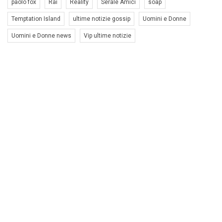
paolo fox
Rai
Reality
Serale Amici
soap
Temptation Island
ultime notizie gossip
Uomini e Donne
Uomini e Donne news
Vip ultime notizie