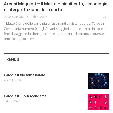
Arcani Maggiori – Il Matto – significato, simbologia
e interpretazione della carta…
LUCA SCIPIONI
Feb 4, 2026
0
Il Matto è una delle carte più affascinanti e misteriose dei Tarocchi.
Come carta numero 0 degli Arcani Maggiori, rappresenta l'inizio e la
fine, il viaggio e la libertà, il caos e il potenziale illimitato. In questo
articolo, esploreremo…
TRENDS
Calcola il tuo tema natale
Apr 11, 2026
Calcola il Tuo Ascendente
Feb 3, 2026