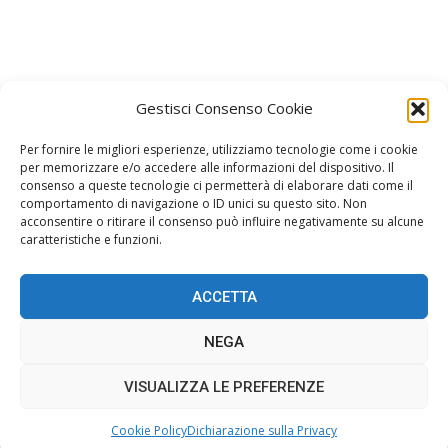
Gestisci Consenso Cookie
Per fornire le migliori esperienze, utilizziamo tecnologie come i cookie
per memorizzare e/o accedere alle informazioni del dispositivo. Il
consenso a queste tecnologie ci permetterà di elaborare dati come il
Facebook
Instagram
comportamento di navigazione o ID unici su questo sito. Non
Join us on Facebook
Join us on Instagram
acconsentire o ritirare il consenso può influire negativamente su alcune
caratteristiche e funzioni.
ACCETTA
Home
Gossip
Stile
Oroscopo
Spettacolo
NEGA
Musica
Redazione
Cookie Policy (UE)
VISUALIZZA LE PREFERENZE
© AMOREGOSSIP -
Privacy Policy
- © 2018 - 2024 All Rights Reserved.
Website Design:
BetterStudio
- Developed by CssBrain
Cookie Policy
Dichiarazione sulla Privacy