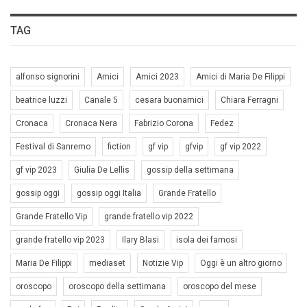
TAG
alfonso signorini
Amici
Amici 2023
Amici di Maria De Filippi
beatrice luzzi
Canale 5
cesara buonamici
Chiara Ferragni
Cronaca
Cronaca Nera
Fabrizio Corona
Fedez
Festival di Sanremo
fiction
gf vip
gfvip
gf vip 2022
gf vip 2023
Giulia De Lellis
gossip della settimana
gossip oggi
gossip oggi Italia
Grande Fratello
Grande Fratello Vip
grande fratello vip 2022
grande fratello vip 2023
Ilary Blasi
isola dei famosi
Maria De Filippi
mediaset
Notizie Vip
Oggi è un altro giorno
oroscopo
oroscopo della settimana
oroscopo del mese