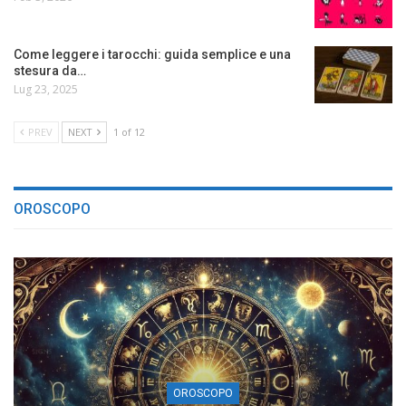
Come leggere i tarocchi: guida semplice e una
stesura da…
Lug 23, 2025
PREV
NEXT
1 of 12
OROSCOPO
OROSCOPO