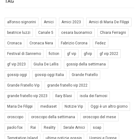
TAG
alfonso signorini
Amici
Amici 2023
Amici di Maria De Filippi
beatrice luzzi
Canale 5
cesara buonamici
Chiara Ferragni
Cronaca
Cronaca Nera
Fabrizio Corona
Fedez
Festival di Sanremo
fiction
gf vip
gfvip
gf vip 2022
gf vip 2023
Giulia De Lellis
gossip della settimana
gossip oggi
gossip oggi Italia
Grande Fratello
Grande Fratello Vip
grande fratello vip 2022
grande fratello vip 2023
Ilary Blasi
isola dei famosi
Maria De Filippi
mediaset
Notizie Vip
Oggi è un altro giorno
oroscopo
oroscopo della settimana
oroscopo del mese
paolo fox
Rai
Reality
Serale Amici
soap
Temptation Island
ultime notizie gossip
Uomini e Donne