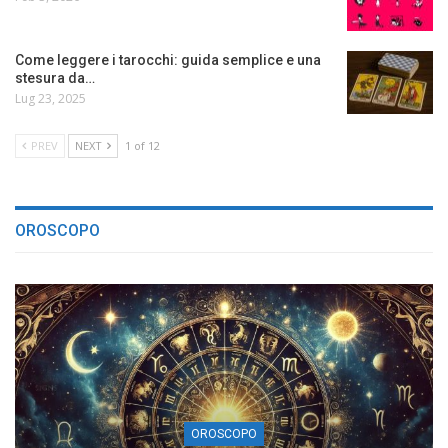
Come leggere i tarocchi: guida semplice e una
stesura da…
Lug 23, 2025
PREV
NEXT
1 of 12
OROSCOPO
OROSCOPO