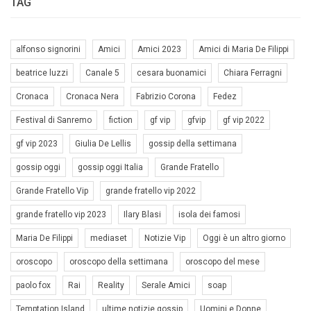
TAG
alfonso signorini
Amici
Amici 2023
Amici di Maria De Filippi
beatrice luzzi
Canale 5
cesara buonamici
Chiara Ferragni
Cronaca
Cronaca Nera
Fabrizio Corona
Fedez
Festival di Sanremo
fiction
gf vip
gfvip
gf vip 2022
gf vip 2023
Giulia De Lellis
gossip della settimana
gossip oggi
gossip oggi Italia
Grande Fratello
Grande Fratello Vip
grande fratello vip 2022
grande fratello vip 2023
Ilary Blasi
isola dei famosi
Maria De Filippi
mediaset
Notizie Vip
Oggi è un altro giorno
oroscopo
oroscopo della settimana
oroscopo del mese
paolo fox
Rai
Reality
Serale Amici
soap
Temptation Island
ultime notizie gossip
Uomini e Donne