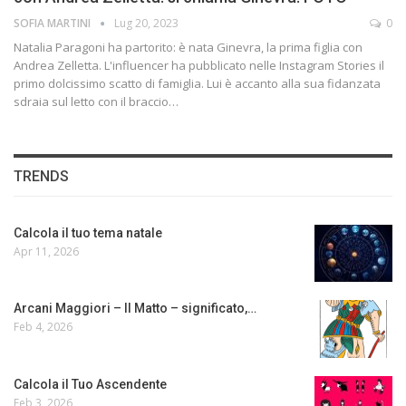
SOFIA MARTINI
Lug 20, 2023
0
Natalia Paragoni ha partorito: è nata Ginevra, la prima figlia con
Andrea Zelletta. L'influencer ha pubblicato nelle Instagram Stories il
primo dolcissimo scatto di famiglia. Lui è accanto alla sua fidanzata
sdraia sul letto con il braccio…
TRENDS
Calcola il tuo tema natale
Apr 11, 2026
Arcani Maggiori – Il Matto – significato,…
Feb 4, 2026
Calcola il Tuo Ascendente
Feb 3, 2026