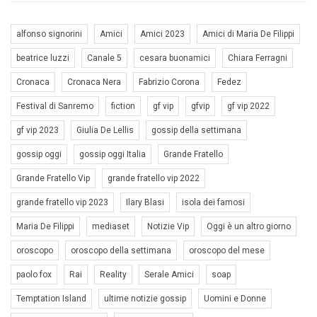
alfonso signorini
Amici
Amici 2023
Amici di Maria De Filippi
beatrice luzzi
Canale 5
cesara buonamici
Chiara Ferragni
Cronaca
Cronaca Nera
Fabrizio Corona
Fedez
Festival di Sanremo
fiction
gf vip
gfvip
gf vip 2022
gf vip 2023
Giulia De Lellis
gossip della settimana
gossip oggi
gossip oggi Italia
Grande Fratello
Grande Fratello Vip
grande fratello vip 2022
grande fratello vip 2023
Ilary Blasi
isola dei famosi
Maria De Filippi
mediaset
Notizie Vip
Oggi è un altro giorno
oroscopo
oroscopo della settimana
oroscopo del mese
paolo fox
Rai
Reality
Serale Amici
soap
Temptation Island
ultime notizie gossip
Uomini e Donne