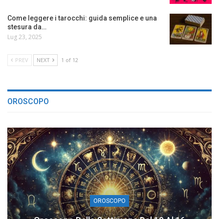
Come leggere i tarocchi: guida semplice e una
stesura da…
Lug 23, 2025
PREV
NEXT
1 of 12
OROSCOPO
OROSCOPO