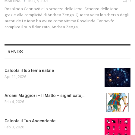
MARTINA
Mag 6, 2021
0
Rosalinda Cannavò e lo scherzo delle Iene. Scherzo delle Iene
grazie alla complicità di Andrea Zenga. Questa volta lo scherzo degli
autori de Le Iene ha avuto come vittima Rosalinda Cannavò:
complice il suo fidanzato, Andrea Zenga,…
TRENDS
Calcola il tuo tema natale
Apr 11, 2026
Arcani Maggiori – Il Matto – significato,…
Feb 4, 2026
Calcola il Tuo Ascendente
Feb 3, 2026