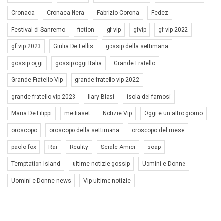
Cronaca
Cronaca Nera
Fabrizio Corona
Fedez
Festival di Sanremo
fiction
gf vip
gfvip
gf vip 2022
gf vip 2023
Giulia De Lellis
gossip della settimana
gossip oggi
gossip oggi Italia
Grande Fratello
Grande Fratello Vip
grande fratello vip 2022
grande fratello vip 2023
Ilary Blasi
isola dei famosi
Maria De Filippi
mediaset
Notizie Vip
Oggi è un altro giorno
oroscopo
oroscopo della settimana
oroscopo del mese
paolo fox
Rai
Reality
Serale Amici
soap
Temptation Island
ultime notizie gossip
Uomini e Donne
Uomini e Donne news
Vip ultime notizie