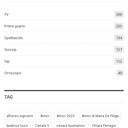
TV
300
Primo piano
255
Spettacolo
134
Gossip
127
Vip
112
Oroscopo
40
TAG
alfonso signorini
Amici
Amici 2023
Amici di Maria De Filippi
beatrice luzzi
Canale 5
cesara buonamici
Chiara Ferragni