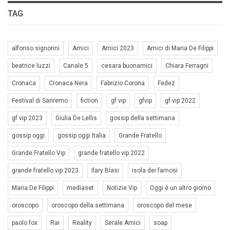
TAG
alfonso signorini
Amici
Amici 2023
Amici di Maria De Filippi
beatrice luzzi
Canale 5
cesara buonamici
Chiara Ferragni
Cronaca
Cronaca Nera
Fabrizio Corona
Fedez
Festival di Sanremo
fiction
gf vip
gfvip
gf vip 2022
gf vip 2023
Giulia De Lellis
gossip della settimana
gossip oggi
gossip oggi Italia
Grande Fratello
Grande Fratello Vip
grande fratello vip 2022
grande fratello vip 2023
Ilary Blasi
isola dei famosi
Maria De Filippi
mediaset
Notizie Vip
Oggi è un altro giorno
oroscopo
oroscopo della settimana
oroscopo del mese
paolo fox
Rai
Reality
Serale Amici
soap