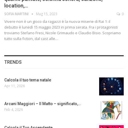
location,…
SOFIA MARTINI
Mag 15, 2023
0
Vivere non è un gioco da ragazzi è la nuova miserie di Rai 1: il
debutto è lunedì 15 maggio 2023 in prima serata. Fra i protagonisti
troviamo Stefano Fresi, Nicole Grimaudo e Claudio Bisio. Scopriamo
tutto sulla fiction, dal cast alle…
TRENDS
Calcola il tuo tema natale
Apr 11, 2026
Arcani Maggiori – Il Matto – significato,…
Feb 4, 2026
Calcola il Tuo Ascendente