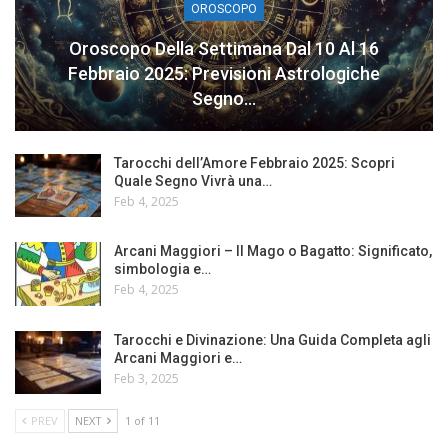
OROSCOPO
Oroscopo Della Settimana Dal 10 Al 16
Febbraio 2025: Previsioni Astrologiche
Segno…
Tarocchi dell’Amore Febbraio 2025: Scopri
Quale Segno Vivrà una…
Feb 4, 2025
Arcani Maggiori – Il Mago o Bagatto: Significato,
simbologia e…
Feb 4, 2025
Tarocchi e Divinazione: Una Guida Completa agli
Arcani Maggiori e…
Feb 3, 2025
PREV
NEXT
1 of 11