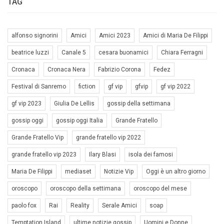
TAG
alfonso signorini
Amici
Amici 2023
Amici di Maria De Filippi
beatrice luzzi
Canale 5
cesara buonamici
Chiara Ferragni
Cronaca
Cronaca Nera
Fabrizio Corona
Fedez
Festival di Sanremo
fiction
gf vip
gfvip
gf vip 2022
gf vip 2023
Giulia De Lellis
gossip della settimana
gossip oggi
gossip oggi Italia
Grande Fratello
Grande Fratello Vip
grande fratello vip 2022
grande fratello vip 2023
Ilary Blasi
isola dei famosi
Maria De Filippi
mediaset
Notizie Vip
Oggi è un altro giorno
oroscopo
oroscopo della settimana
oroscopo del mese
paolo fox
Rai
Reality
Serale Amici
soap
Temptation Island
ultime notizie gossip
Uomini e Donne