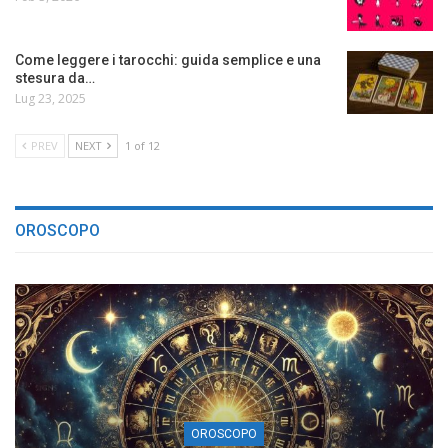
Come leggere i tarocchi: guida semplice e una
stesura da…
Lug 23, 2025
PREV
NEXT
1 of 12
OROSCOPO
OROSCOPO