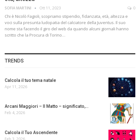
SOFIA MARTINI
Ott 11, 2023
0
Chi è Nicolò Fagioli, scopriamo stipendio, fidanzata, età, altezza e
voci sulla presunta ludopatia del calciatore della Juventus. Il suo
nome sta facendo il giro del web da quando alcuni giornali hanno
scritto che la Procura di Torino…
TRENDS
Calcola il tuo tema natale
Apr 11, 2026
Arcani Maggiori – Il Matto – significato,…
Feb 4, 2026
Calcola il Tuo Ascendente
Feb 3, 2026