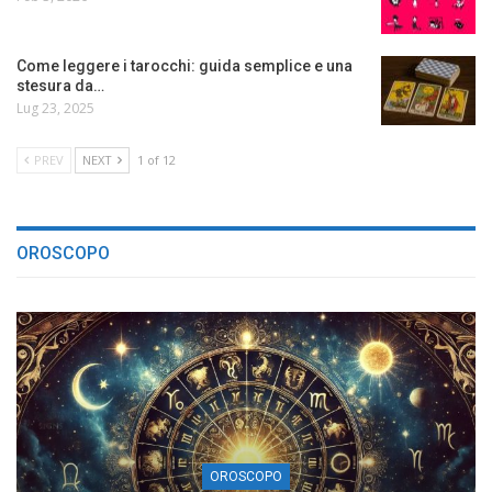
Come leggere i tarocchi: guida semplice e una
stesura da…
Lug 23, 2025
PREV
NEXT
1 of 12
OROSCOPO
OROSCOPO