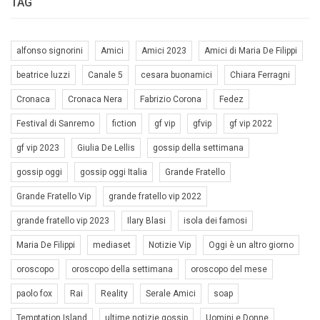
TAG
alfonso signorini
Amici
Amici 2023
Amici di Maria De Filippi
beatrice luzzi
Canale 5
cesara buonamici
Chiara Ferragni
Cronaca
Cronaca Nera
Fabrizio Corona
Fedez
Festival di Sanremo
fiction
gf vip
gfvip
gf vip 2022
gf vip 2023
Giulia De Lellis
gossip della settimana
gossip oggi
gossip oggi Italia
Grande Fratello
Grande Fratello Vip
grande fratello vip 2022
grande fratello vip 2023
Ilary Blasi
isola dei famosi
Maria De Filippi
mediaset
Notizie Vip
Oggi è un altro giorno
oroscopo
oroscopo della settimana
oroscopo del mese
paolo fox
Rai
Reality
Serale Amici
soap
Temptation Island
ultime notizie gossip
Uomini e Donne