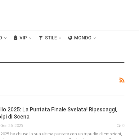
O
VIP
STILE
MONDO
lo 2025: La Puntata Finale Svelata! Ripescaggi,
lpi di Scena
Gen 26, 2025
0
o 2025 ha chiuso la sua ultima puntata con un tripudio di emozioni,