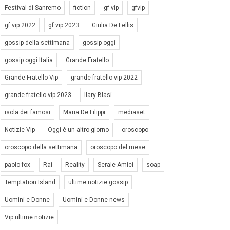
Festival di Sanremo
fiction
gf vip
gfvip
gf vip 2022
gf vip 2023
Giulia De Lellis
gossip della settimana
gossip oggi
gossip oggi Italia
Grande Fratello
Grande Fratello Vip
grande fratello vip 2022
grande fratello vip 2023
Ilary Blasi
isola dei famosi
Maria De Filippi
mediaset
Notizie Vip
Oggi è un altro giorno
oroscopo
oroscopo della settimana
oroscopo del mese
paolo fox
Rai
Reality
Serale Amici
soap
Temptation Island
ultime notizie gossip
Uomini e Donne
Uomini e Donne news
Vip ultime notizie