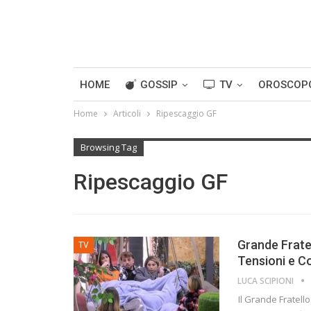
HOME
GOSSIP
TV
OROSCOP
Home
Articoli
Ripescaggio GF
Browsing Tag
Ripescaggio GF
Grande Fratel
TV
Tensioni e Co
LUCA SCIPIONI
Il Grande Fratell