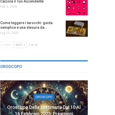
Calcola il Tuo Ascendente
Feb 3, 2026
Come leggere i tarocchi: guida
semplice e una stesura da…
Lug 23, 2025
PREV
NEXT
1 of 12
OROSCOPO
OROSCOPO
Oroscopo Della Settimana Dal 10 Al
16 Febbraio 2025: Previsioni