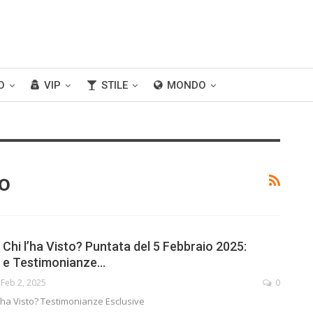
O
VIP
STILE
MONDO
to
 Chi l’ha Visto? Puntata del 5 Febbraio 2025:
i e Testimonianze…
Feb 2, 2025
0
l'ha Visto? Testimonianze Esclusive