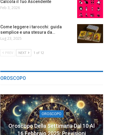
Calcola il Tuo Ascendente
Feb 3, 2026
Come leggere i tarocchi: guida
semplice e una stesura da…
Lug 23, 2025
PREV
NEXT
1 of 12
OROSCOPO
OROSCOPO
Oroscopo Della Settimana Dal 10 Al
16 Febbraio 2025: Previsioni