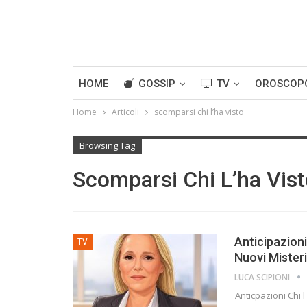
HOME
GOSSIP
TV
OROSCOP
Home
Articoli
scomparsi chi l’ha visto
Browsing Tag
Scomparsi Chi L’ha Vis
Anticipazioni
TV
Nuovi Mister
LUCA SCIPIONI
Anticpazioni Chi 