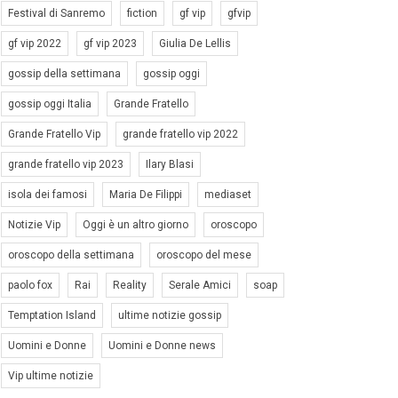
Festival di Sanremo
fiction
gf vip
gfvip
gf vip 2022
gf vip 2023
Giulia De Lellis
gossip della settimana
gossip oggi
gossip oggi Italia
Grande Fratello
Grande Fratello Vip
grande fratello vip 2022
grande fratello vip 2023
Ilary Blasi
isola dei famosi
Maria De Filippi
mediaset
Notizie Vip
Oggi è un altro giorno
oroscopo
oroscopo della settimana
oroscopo del mese
paolo fox
Rai
Reality
Serale Amici
soap
Temptation Island
ultime notizie gossip
Uomini e Donne
Uomini e Donne news
Vip ultime notizie