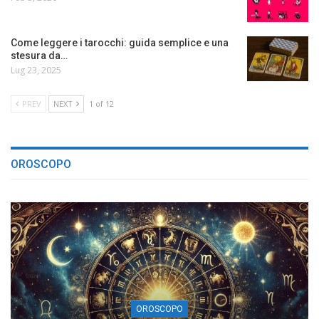
Come leggere i tarocchi: guida semplice e una
stesura da…
Lug 23, 2025
PREV
NEXT
1 of 12
OROSCOPO
OROSCOPO