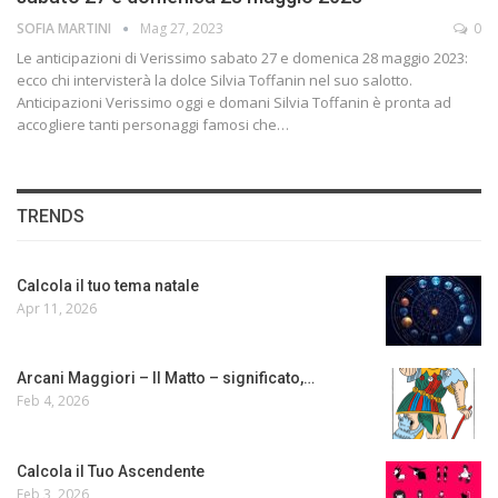
SOFIA MARTINI
Mag 27, 2023
0
Le anticipazioni di Verissimo sabato 27 e domenica 28 maggio 2023:
ecco chi intervisterà la dolce Silvia Toffanin nel suo salotto.
Anticipazioni Verissimo oggi e domani Silvia Toffanin è pronta ad
accogliere tanti personaggi famosi che…
TRENDS
Calcola il tuo tema natale
Apr 11, 2026
Arcani Maggiori – Il Matto – significato,…
Feb 4, 2026
Calcola il Tuo Ascendente
Feb 3, 2026