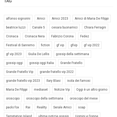
TAG
alfonso signorini
Amici
Amici 2023
Amici di Maria De Filippi
beatrice luzzi
Canale 5
cesara buonamici
Chiara Ferragni
Cronaca
Cronaca Nera
Fabrizio Corona
Fedez
Festival di Sanremo
fiction
gf vip
gfvip
gf vip 2022
gf vip 2023
Giulia De Lellis
gossip della settimana
gossip oggi
gossip oggi Italia
Grande Fratello
Grande Fratello Vip
grande fratello vip 2022
grande fratello vip 2023
Ilary Blasi
isola dei famosi
Maria De Filippi
mediaset
Notizie Vip
Oggi è un altro giorno
oroscopo
oroscopo della settimana
oroscopo del mese
paolo fox
Rai
Reality
Serale Amici
soap
Temptation Island
ultime notizie gossip
Uomini e Donne