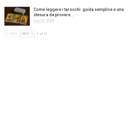
Come leggere i tarocchi: guida semplice e una
stesura da provare…
Lug 23, 2025
PREV
NEXT
1 of 12