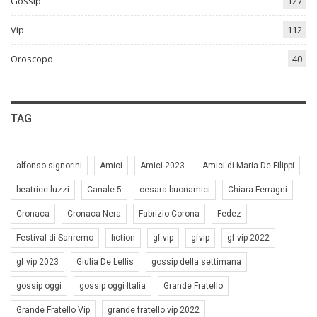
Gossip
127
Vip
112
Oroscopo
40
TAG
alfonso signorini
Amici
Amici 2023
Amici di Maria De Filippi
beatrice luzzi
Canale 5
cesara buonamici
Chiara Ferragni
Cronaca
Cronaca Nera
Fabrizio Corona
Fedez
Festival di Sanremo
fiction
gf vip
gfvip
gf vip 2022
gf vip 2023
Giulia De Lellis
gossip della settimana
gossip oggi
gossip oggi Italia
Grande Fratello
Grande Fratello Vip
grande fratello vip 2022