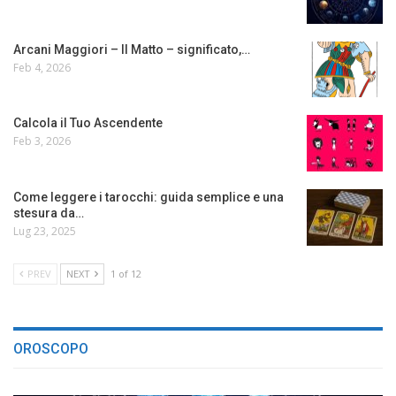
Arcani Maggiori – Il Matto – significato,…
Feb 4, 2026
Calcola il Tuo Ascendente
Feb 3, 2026
Come leggere i tarocchi: guida semplice e una
stesura da…
Lug 23, 2025
PREV
NEXT
1 of 12
OROSCOPO