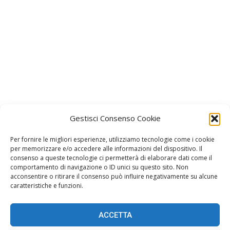
Gestisci Consenso Cookie
Per fornire le migliori esperienze, utilizziamo tecnologie come i cookie
per memorizzare e/o accedere alle informazioni del dispositivo. Il
consenso a queste tecnologie ci permetterà di elaborare dati come il
Facebook
Instagram
comportamento di navigazione o ID unici su questo sito. Non
acconsentire o ritirare il consenso può influire negativamente su alcune
Join us on Facebook
Join us on Instagram
caratteristiche e funzioni.
ACCETTA
Home
Gossip
Stile
Oroscopo
Spettacolo