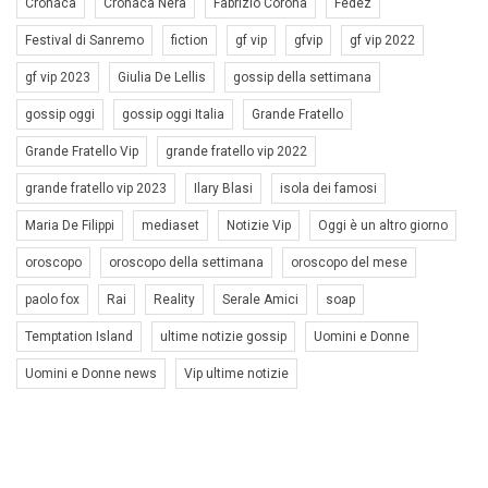
Cronaca
Cronaca Nera
Fabrizio Corona
Fedez
Festival di Sanremo
fiction
gf vip
gfvip
gf vip 2022
gf vip 2023
Giulia De Lellis
gossip della settimana
gossip oggi
gossip oggi Italia
Grande Fratello
Grande Fratello Vip
grande fratello vip 2022
grande fratello vip 2023
Ilary Blasi
isola dei famosi
Maria De Filippi
mediaset
Notizie Vip
Oggi è un altro giorno
oroscopo
oroscopo della settimana
oroscopo del mese
paolo fox
Rai
Reality
Serale Amici
soap
Temptation Island
ultime notizie gossip
Uomini e Donne
Uomini e Donne news
Vip ultime notizie