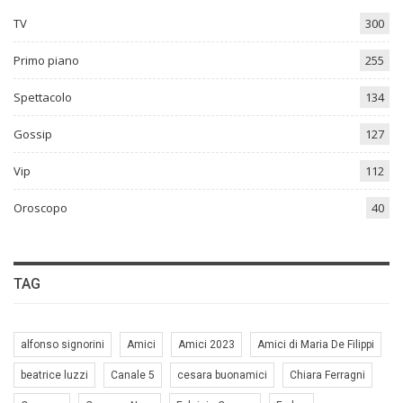
TV
300
Primo piano
255
Spettacolo
134
Gossip
127
Vip
112
Oroscopo
40
TAG
alfonso signorini
Amici
Amici 2023
Amici di Maria De Filippi
beatrice luzzi
Canale 5
cesara buonamici
Chiara Ferragni