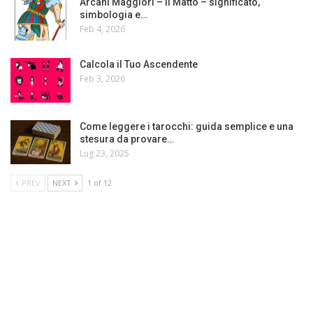
Arcani Maggiori – Il Matto – significato,
simbologia e…
Feb 4, 2026
Calcola il Tuo Ascendente
Feb 3, 2026
Come leggere i tarocchi: guida semplice e una
stesura da provare…
Lug 23, 2025
PREV
NEXT
1 of 12