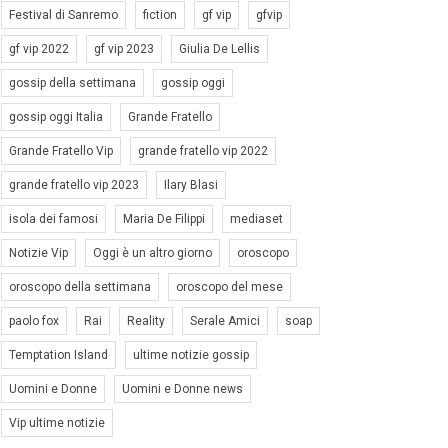
Festival di Sanremo
fiction
gf vip
gfvip
gf vip 2022
gf vip 2023
Giulia De Lellis
gossip della settimana
gossip oggi
gossip oggi Italia
Grande Fratello
Grande Fratello Vip
grande fratello vip 2022
grande fratello vip 2023
Ilary Blasi
isola dei famosi
Maria De Filippi
mediaset
Notizie Vip
Oggi è un altro giorno
oroscopo
oroscopo della settimana
oroscopo del mese
paolo fox
Rai
Reality
Serale Amici
soap
Temptation Island
ultime notizie gossip
Uomini e Donne
Uomini e Donne news
Vip ultime notizie