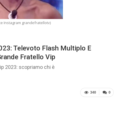
te Instagram grandefratellotv)
2023: Televoto Flash Multiplo E
rande Fratello Vip
Vip 2023: scopriamo chi è
340
0