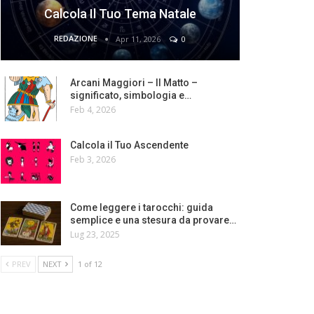
Calcola Il Tuo Tema Natale
REDAZIONE
Apr 11, 2026
0
Arcani Maggiori – Il Matto –
significato, simbologia e…
Feb 4, 2026
Calcola il Tuo Ascendente
Feb 3, 2026
Come leggere i tarocchi: guida
semplice e una stesura da provare…
Lug 23, 2025
PREV
NEXT
1 of 12