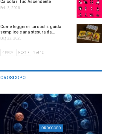
Calcola il Tuo Ascendente
Feb 3, 2026
Come leggere i tarocchi: guida
semplice e una stesura da…
Lug 23, 2025
PREV
NEXT
1 of 12
OROSCOPO
OROSCOPO