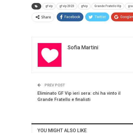
gf vip
gf vip 2023
gfvip
Grande Fratello Vip
gra
Share
Facebook
Twitter
Google
Sofia Martini
PREV POST
Eliminato GF Vip ieri sera: chi ha vinto il
Grande Fratello e finalisti
YOU MIGHT ALSO LIKE