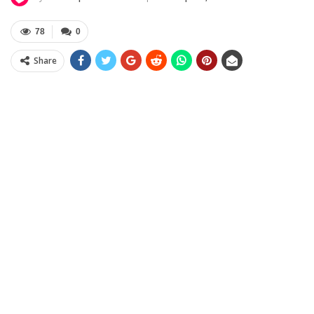
78
0
Share