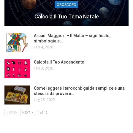
OROSCOPO
Calcola Il Tuo Tema Natale
Arcani Maggiori – Il Matto – significato,
simbologia e…
Feb 4, 2026
Calcola il Tuo Ascendente
Feb 3, 2026
Come leggere i tarocchi: guida semplice e una
stesura da provare…
Lug 23, 2025
PREV
NEXT
1 of 12