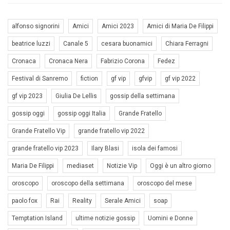
alfonso signorini
Amici
Amici 2023
Amici di Maria De Filippi
beatrice luzzi
Canale 5
cesara buonamici
Chiara Ferragni
Cronaca
Cronaca Nera
Fabrizio Corona
Fedez
Festival di Sanremo
fiction
gf vip
gfvip
gf vip 2022
gf vip 2023
Giulia De Lellis
gossip della settimana
gossip oggi
gossip oggi Italia
Grande Fratello
Grande Fratello Vip
grande fratello vip 2022
grande fratello vip 2023
Ilary Blasi
isola dei famosi
Maria De Filippi
mediaset
Notizie Vip
Oggi è un altro giorno
oroscopo
oroscopo della settimana
oroscopo del mese
paolo fox
Rai
Reality
Serale Amici
soap
Temptation Island
ultime notizie gossip
Uomini e Donne