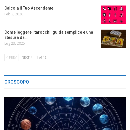
Calcola il Tuo Ascendente
Feb 3, 2026
Come leggere i tarocchi: guida semplice e una
stesura da…
Lug 23, 2025
PREV
NEXT
1 of 12
OROSCOPO