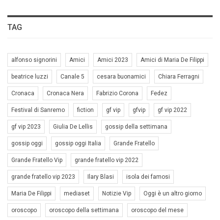
TAG
alfonso signorini
Amici
Amici 2023
Amici di Maria De Filippi
beatrice luzzi
Canale 5
cesara buonamici
Chiara Ferragni
Cronaca
Cronaca Nera
Fabrizio Corona
Fedez
Festival di Sanremo
fiction
gf vip
gfvip
gf vip 2022
gf vip 2023
Giulia De Lellis
gossip della settimana
gossip oggi
gossip oggi Italia
Grande Fratello
Grande Fratello Vip
grande fratello vip 2022
grande fratello vip 2023
Ilary Blasi
isola dei famosi
Maria De Filippi
mediaset
Notizie Vip
Oggi è un altro giorno
oroscopo
oroscopo della settimana
oroscopo del mese