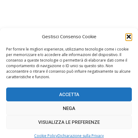
Gestisci Consenso Cookie
Per fornire le migliori esperienze, utilizziamo tecnologie come i cookie
per memorizzare e/o accedere alle informazioni del dispositivo. Il
consenso a queste tecnologie ci permetterà di elaborare dati come il
Facebook
Instagram
comportamento di navigazione o ID unici su questo sito. Non
acconsentire o ritirare il consenso può influire negativamente su alcune
Join us on Facebook
Join us on Instagram
caratteristiche e funzioni.
ACCETTA
Home
Gossip
Stile
Oroscopo
Spettacolo
NEGA
Musica
Redazione
Cookie Policy (UE)
VISUALIZZA LE PREFERENZE
© AMOREGOSSIP -
Privacy Policy
- © 2018 - 2024 All Rights Reserved.
Website Design:
BetterStudio
- Developed by CssBrain
Cookie Policy
Dichiarazione sulla Privacy