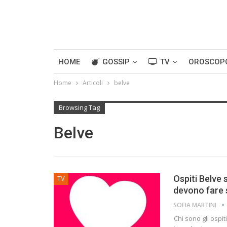
HOME
GOSSIP
TV
OROSCOP
Home
Articoli
belve
Browsing Tag
Belve
Ospiti Belve
TV
devono fare s
SOFIA MARTINI
Chi sono gli ospi