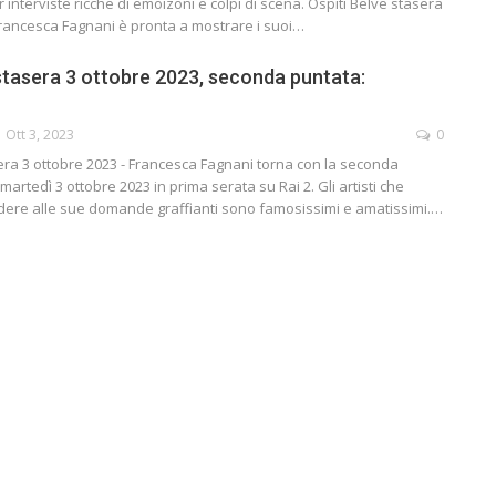
 interviste ricche di emoizoni e colpi di scena. Ospiti Belve stasera
Francesca Fagnani è pronta a mostrare i suoi…
 stasera 3 ottobre 2023, seconda puntata:
Ott 3, 2023
0
era 3 ottobre 2023 - Francesca Fagnani torna con la seconda
martedì 3 ottobre 2023 in prima serata su Rai 2. Gli artisti che
ere alle sue domande graffianti sono famosissimi e amatissimi.…