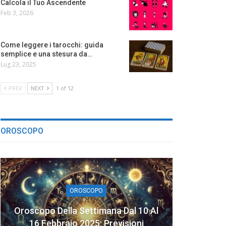
Calcola il Tuo Ascendente
Feb 3, 2026
Come leggere i tarocchi: guida
semplice e una stesura da…
Lug 23, 2025
PREV
NEXT
1 of 12
OROSCOPO
OROSCOPO
Oroscopo Della Settimana Dal 10 Al
16 Febbraio 2025: Previsioni