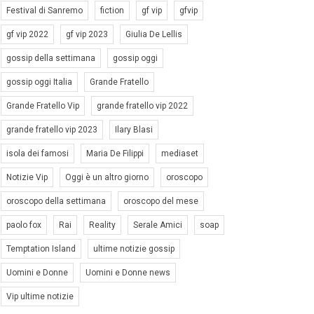
Festival di Sanremo
fiction
gf vip
gfvip
gf vip 2022
gf vip 2023
Giulia De Lellis
gossip della settimana
gossip oggi
gossip oggi Italia
Grande Fratello
Grande Fratello Vip
grande fratello vip 2022
grande fratello vip 2023
Ilary Blasi
isola dei famosi
Maria De Filippi
mediaset
Notizie Vip
Oggi è un altro giorno
oroscopo
oroscopo della settimana
oroscopo del mese
paolo fox
Rai
Reality
Serale Amici
soap
Temptation Island
ultime notizie gossip
Uomini e Donne
Uomini e Donne news
Vip ultime notizie