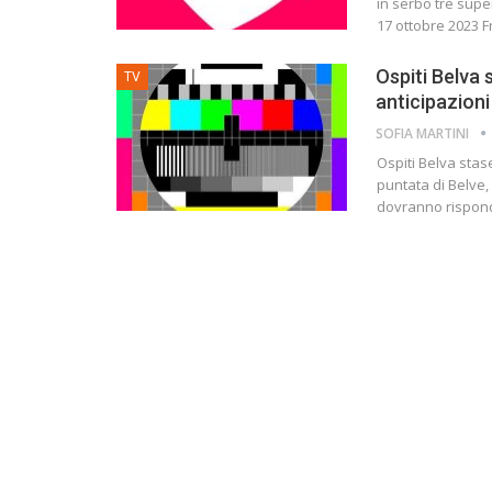
in serbo tre super
17 ottobre 2023 
Ospiti Belva
TV
anticipazioni
SOFIA MARTINI
Ospiti Belva stas
puntata di Belve, 
dovranno rispond