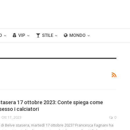
O
VIP
STILE
MONDO
 stasera 17 ottobre 2023: Conte spiega come
esso i calciatori
Ott 17, 2023
0
ti di Belve stasera, martedì 17 ottobre 2023? Francesca Fagnani ha