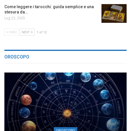
Come leggere i tarocchi: guida semplice e una
stesura da…
Lug 23, 2025
PREV
NEXT
1 of 12
OROSCOPO
OROSCOPO