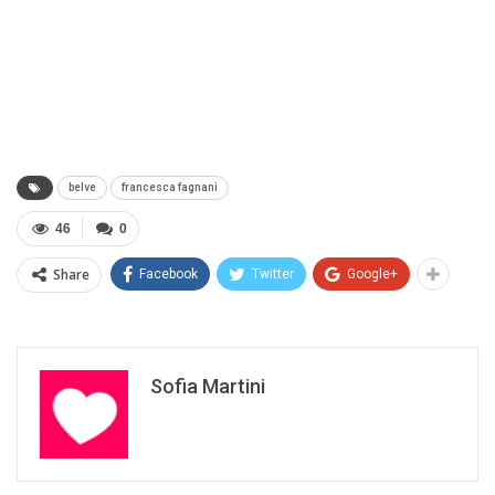
belve
francesca fagnani
46
0
Share
Facebook
Twitter
Google+
Sofia Martini