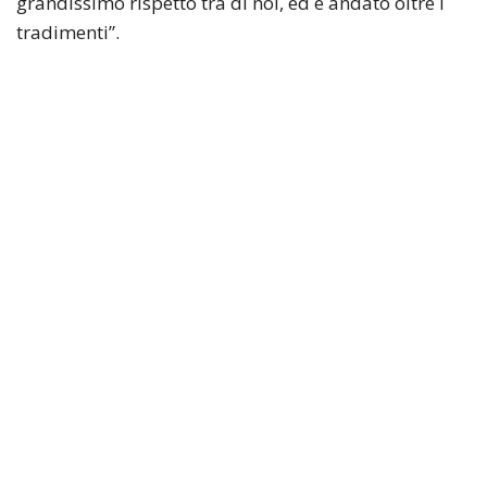
grandissimo rispetto tra di noi, ed è andato oltre i
tradimenti”.