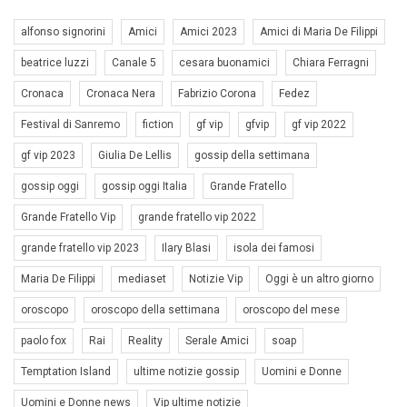
alfonso signorini
Amici
Amici 2023
Amici di Maria De Filippi
beatrice luzzi
Canale 5
cesara buonamici
Chiara Ferragni
Cronaca
Cronaca Nera
Fabrizio Corona
Fedez
Festival di Sanremo
fiction
gf vip
gfvip
gf vip 2022
gf vip 2023
Giulia De Lellis
gossip della settimana
gossip oggi
gossip oggi Italia
Grande Fratello
Grande Fratello Vip
grande fratello vip 2022
grande fratello vip 2023
Ilary Blasi
isola dei famosi
Maria De Filippi
mediaset
Notizie Vip
Oggi è un altro giorno
oroscopo
oroscopo della settimana
oroscopo del mese
paolo fox
Rai
Reality
Serale Amici
soap
Temptation Island
ultime notizie gossip
Uomini e Donne
Uomini e Donne news
Vip ultime notizie