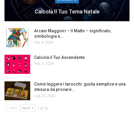
Calcola Il Tuo Tema Natale
Arcani Maggiori – Il Matto – significato,
simbologia e…
Feb 4, 2026
Calcola il Tuo Ascendente
Feb 3, 2026
Come leggere i tarocchi: guida semplice e una
stesura da provare…
Lug 23, 2025
PREV
NEXT
1 of 12