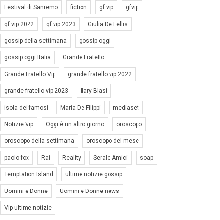
Festival di Sanremo
fiction
gf vip
gfvip
gf vip 2022
gf vip 2023
Giulia De Lellis
gossip della settimana
gossip oggi
gossip oggi Italia
Grande Fratello
Grande Fratello Vip
grande fratello vip 2022
grande fratello vip 2023
Ilary Blasi
isola dei famosi
Maria De Filippi
mediaset
Notizie Vip
Oggi è un altro giorno
oroscopo
oroscopo della settimana
oroscopo del mese
paolo fox
Rai
Reality
Serale Amici
soap
Temptation Island
ultime notizie gossip
Uomini e Donne
Uomini e Donne news
Vip ultime notizie