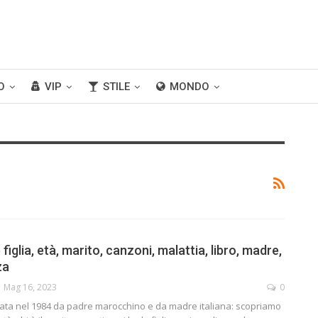
O
VIP
STILE
MONDO
figlia, età, marito, canzoni, malattia, libro, madre,
za
Mag 16, 2023
0
ata nel 1984 da padre marocchino e da madre italiana: scopriamo