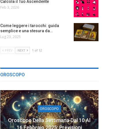
Calcola il Tuo Ascendente
Feb 3, 2026
Come leggere i tarocchi: guida
semplice e una stesura da…
Lug 23, 2025
PREV
NEXT
1 of 12
OROSCOPO
OROSCOPO
Oroscopo Della Settimana Dal 10 Al
16 Febbraio 2025: Previsioni