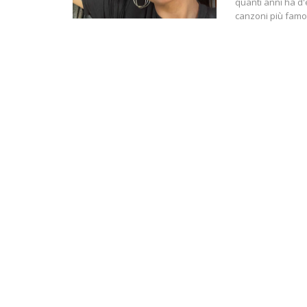
quanti anni ha d'e
canzoni più famos