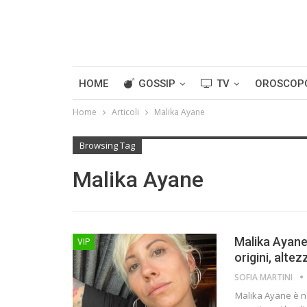
HOME
GOSSIP
TV
OROSCOP
Home
Articoli
Malika Ayane
Browsing Tag
Malika Ayane
Malika Ayane 
VIP
origini, altez
SOFIA MARTINI
Malika Ayane è n