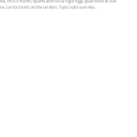
tà, chi è il marito, quanti anni ha la figlia oggi, quali sono le sue
e. Lei ha scritto anche un libro. Tutto sulla sua vita…