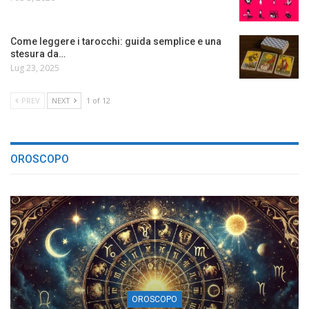
Come leggere i tarocchi: guida semplice e una
stesura da…
Lug 23, 2025
PREV
NEXT
1 of 12
OROSCOPO
OROSCOPO