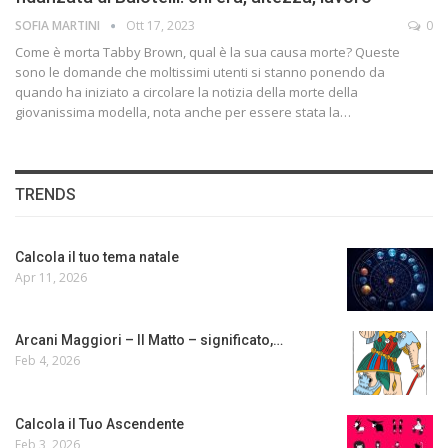
SOFIA MARTINI
Ott 17, 2023
0
Come è morta Tabby Brown, qual è la sua causa morte? Queste
sono le domande che moltissimi utenti si stanno ponendo da
quando ha iniziato a circolare la notizia della morte della
giovanissima modella, nota anche per essere stata la…
TRENDS
Calcola il tuo tema natale
Apr 11, 2026
Arcani Maggiori – Il Matto – significato,…
Feb 4, 2026
Calcola il Tuo Ascendente
Feb 3, 2026