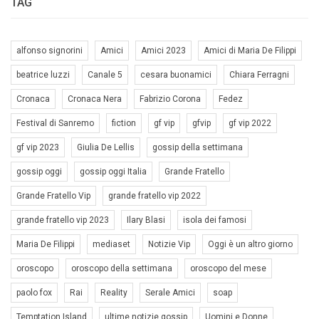
TAG
alfonso signorini
Amici
Amici 2023
Amici di Maria De Filippi
beatrice luzzi
Canale 5
cesara buonamici
Chiara Ferragni
Cronaca
Cronaca Nera
Fabrizio Corona
Fedez
Festival di Sanremo
fiction
gf vip
gfvip
gf vip 2022
gf vip 2023
Giulia De Lellis
gossip della settimana
gossip oggi
gossip oggi Italia
Grande Fratello
Grande Fratello Vip
grande fratello vip 2022
grande fratello vip 2023
Ilary Blasi
isola dei famosi
Maria De Filippi
mediaset
Notizie Vip
Oggi è un altro giorno
oroscopo
oroscopo della settimana
oroscopo del mese
paolo fox
Rai
Reality
Serale Amici
soap
Temptation Island
ultime notizie gossip
Uomini e Donne