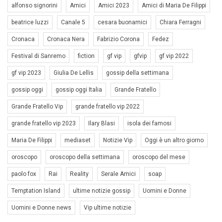
alfonso signorini
Amici
Amici 2023
Amici di Maria De Filippi
beatrice luzzi
Canale 5
cesara buonamici
Chiara Ferragni
Cronaca
Cronaca Nera
Fabrizio Corona
Fedez
Festival di Sanremo
fiction
gf vip
gfvip
gf vip 2022
gf vip 2023
Giulia De Lellis
gossip della settimana
gossip oggi
gossip oggi Italia
Grande Fratello
Grande Fratello Vip
grande fratello vip 2022
grande fratello vip 2023
Ilary Blasi
isola dei famosi
Maria De Filippi
mediaset
Notizie Vip
Oggi è un altro giorno
oroscopo
oroscopo della settimana
oroscopo del mese
paolo fox
Rai
Reality
Serale Amici
soap
Temptation Island
ultime notizie gossip
Uomini e Donne
Uomini e Donne news
Vip ultime notizie