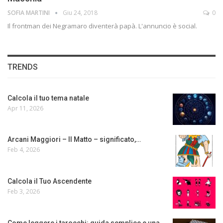
SOFIA MARTINI
Giu 24, 2018
0
Il frontman dei Negramaro diventerà papà. L'annuncio è social.
TRENDS
Calcola il tuo tema natale
Apr 11, 2026
Arcani Maggiori – Il Matto – significato,…
Feb 4, 2026
Calcola il Tuo Ascendente
Feb 3, 2026
Come leggere i tarocchi: guida semplice e una