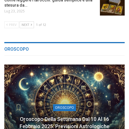
stesura da…
Lug 23, 2025
PREV
NEXT
1 of 12
OROSCOPO
OROSCOPO
Oroscopo Della Settimana Dal 10 Al 16
Febbraio 2025: Previsioni Astrologiche