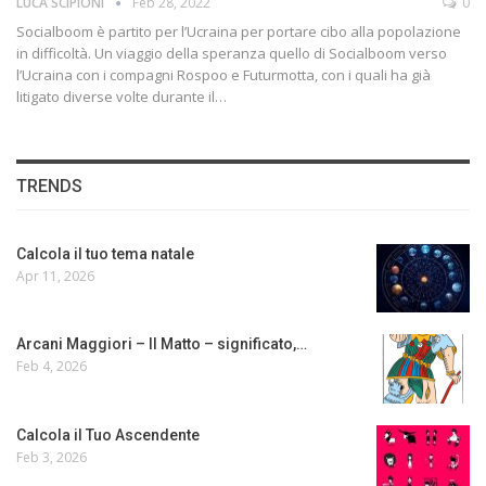
LUCA SCIPIONI
Feb 28, 2022
0
Socialboom è partito per l’Ucraina per portare cibo alla popolazione
in difficoltà. Un viaggio della speranza quello di Socialboom verso
l’Ucraina con i compagni Rospoo e Futurmotta, con i quali ha già
litigato diverse volte durante il…
TRENDS
Calcola il tuo tema natale
Apr 11, 2026
Arcani Maggiori – Il Matto – significato,…
Feb 4, 2026
Calcola il Tuo Ascendente
Feb 3, 2026