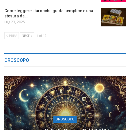
Come leggere i tarocchi: guida semplice e una
stesura da…
Lug 23, 2025
PREV
NEXT
1 of 12
OROSCOPO
OROSCOPO