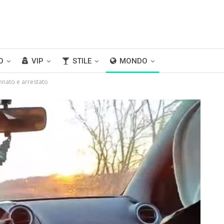
O
VIP
STILE
MONDO
nato e arrestato