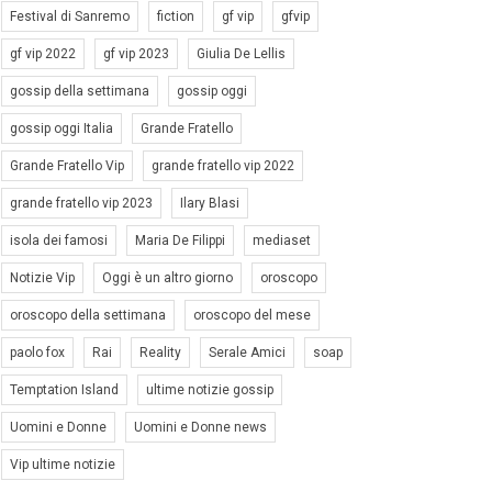
Festival di Sanremo
fiction
gf vip
gfvip
gf vip 2022
gf vip 2023
Giulia De Lellis
gossip della settimana
gossip oggi
gossip oggi Italia
Grande Fratello
Grande Fratello Vip
grande fratello vip 2022
grande fratello vip 2023
Ilary Blasi
isola dei famosi
Maria De Filippi
mediaset
Notizie Vip
Oggi è un altro giorno
oroscopo
oroscopo della settimana
oroscopo del mese
paolo fox
Rai
Reality
Serale Amici
soap
Temptation Island
ultime notizie gossip
Uomini e Donne
Uomini e Donne news
Vip ultime notizie