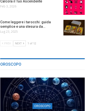
Calcola il Tuo Ascendente
Feb 3, 2026
Come leggere i tarocchi: guida
semplice e una stesura da…
Lug 23, 2025
PREV
NEXT
1 of 12
OROSCOPO
OROSCOPO