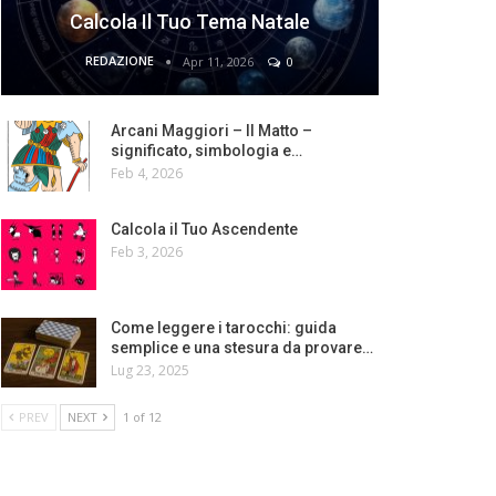
Calcola Il Tuo Tema Natale
REDAZIONE
Apr 11, 2026
0
Arcani Maggiori – Il Matto –
significato, simbologia e…
Feb 4, 2026
Calcola il Tuo Ascendente
Feb 3, 2026
Come leggere i tarocchi: guida
semplice e una stesura da provare…
Lug 23, 2025
PREV
NEXT
1 of 12