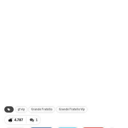
gf vip
Grande Fratello
Grande Fratello Vip
4.787
1