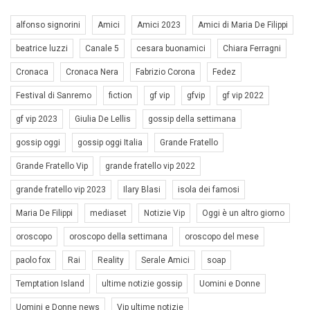
alfonso signorini
Amici
Amici 2023
Amici di Maria De Filippi
beatrice luzzi
Canale 5
cesara buonamici
Chiara Ferragni
Cronaca
Cronaca Nera
Fabrizio Corona
Fedez
Festival di Sanremo
fiction
gf vip
gfvip
gf vip 2022
gf vip 2023
Giulia De Lellis
gossip della settimana
gossip oggi
gossip oggi Italia
Grande Fratello
Grande Fratello Vip
grande fratello vip 2022
grande fratello vip 2023
Ilary Blasi
isola dei famosi
Maria De Filippi
mediaset
Notizie Vip
Oggi è un altro giorno
oroscopo
oroscopo della settimana
oroscopo del mese
paolo fox
Rai
Reality
Serale Amici
soap
Temptation Island
ultime notizie gossip
Uomini e Donne
Uomini e Donne news
Vip ultime notizie