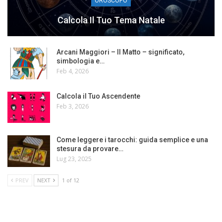
OROSCOPO
Calcola Il Tuo Tema Natale
Arcani Maggiori – Il Matto – significato,
simbologia e…
Feb 4, 2026
Calcola il Tuo Ascendente
Feb 3, 2026
Come leggere i tarocchi: guida semplice e una
stesura da provare…
Lug 23, 2025
PREV
NEXT
1 of 12