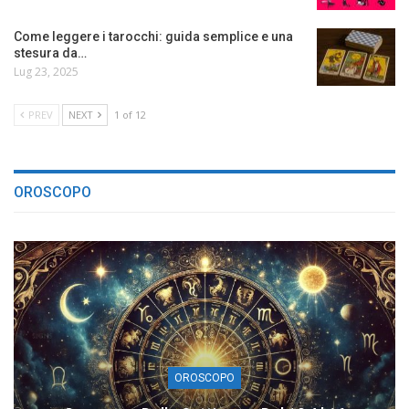
Come leggere i tarocchi: guida semplice e una
stesura da…
Lug 23, 2025
PREV
NEXT
1 of 12
OROSCOPO
OROSCOPO