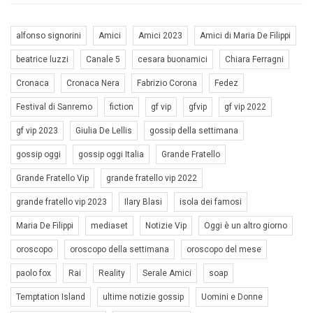
alfonso signorini
Amici
Amici 2023
Amici di Maria De Filippi
beatrice luzzi
Canale 5
cesara buonamici
Chiara Ferragni
Cronaca
Cronaca Nera
Fabrizio Corona
Fedez
Festival di Sanremo
fiction
gf vip
gfvip
gf vip 2022
gf vip 2023
Giulia De Lellis
gossip della settimana
gossip oggi
gossip oggi Italia
Grande Fratello
Grande Fratello Vip
grande fratello vip 2022
grande fratello vip 2023
Ilary Blasi
isola dei famosi
Maria De Filippi
mediaset
Notizie Vip
Oggi è un altro giorno
oroscopo
oroscopo della settimana
oroscopo del mese
paolo fox
Rai
Reality
Serale Amici
soap
Temptation Island
ultime notizie gossip
Uomini e Donne