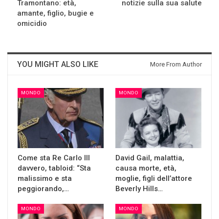
Tramontano: età,
notizie sulla sua salute
amante, figlio, bugie e
omicidio
YOU MIGHT ALSO LIKE
More From Author
MONDO
MONDO
Come sta Re Carlo III
David Gail, malattia,
davvero, tabloid: “Sta
causa morte, età,
malissimo e sta
moglie, figli dell’attore
peggiorando,…
Beverly Hills…
MONDO
MONDO