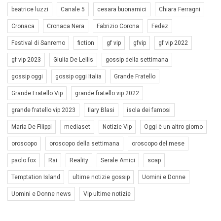
beatrice luzzi
Canale 5
cesara buonamici
Chiara Ferragni
Cronaca
Cronaca Nera
Fabrizio Corona
Fedez
Festival di Sanremo
fiction
gf vip
gfvip
gf vip 2022
gf vip 2023
Giulia De Lellis
gossip della settimana
gossip oggi
gossip oggi Italia
Grande Fratello
Grande Fratello Vip
grande fratello vip 2022
grande fratello vip 2023
Ilary Blasi
isola dei famosi
Maria De Filippi
mediaset
Notizie Vip
Oggi è un altro giorno
oroscopo
oroscopo della settimana
oroscopo del mese
paolo fox
Rai
Reality
Serale Amici
soap
Temptation Island
ultime notizie gossip
Uomini e Donne
Uomini e Donne news
Vip ultime notizie