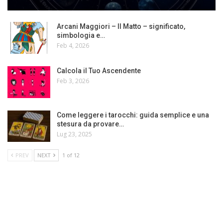
Arcani Maggiori – Il Matto – significato,
simbologia e…
Feb 4, 2026
Calcola il Tuo Ascendente
Feb 3, 2026
Come leggere i tarocchi: guida semplice e una
stesura da provare…
Lug 23, 2025
PREV
NEXT
1 of 12