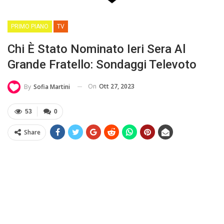
PRIMO PIANO
TV
Chi È Stato Nominato Ieri Sera Al
Grande Fratello: Sondaggi Televoto
On
Ott 27, 2023
By
Sofia Martini
53
0
Share