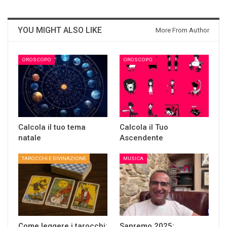
YOU MIGHT ALSO LIKE
More From Author
OROSCOPO
OROSCOPO
Calcola il tuo tema
Calcola il Tuo
natale
Ascendente
TAROCCHI E DIVINAZIONE
MUSICA
Come leggere i tarocchi:
Sanremo 2025: