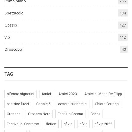
Primo piano
255
Spettacolo
134
Gossip
127
Vip
112
Oroscopo
40
TAG
alfonso signorini
Amici
Amici 2023
Amici di Maria De Filippi
beatrice luzzi
Canale 5
cesara buonamici
Chiara Ferragni
Cronaca
Cronaca Nera
Fabrizio Corona
Fedez
Festival di Sanremo
fiction
gf vip
gfvip
gf vip 2022