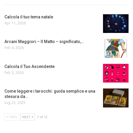
Calcola il tuo tema natale
Apr 11, 2026
Arcani Maggiori – Il Matto – significato,…
Feb 4, 2026
Calcola il Tuo Ascendente
Feb 3, 2026
Come leggere i tarocchi: guida semplice e una
stesura da…
Lug 23, 2025
PREV
NEXT
1 of 12