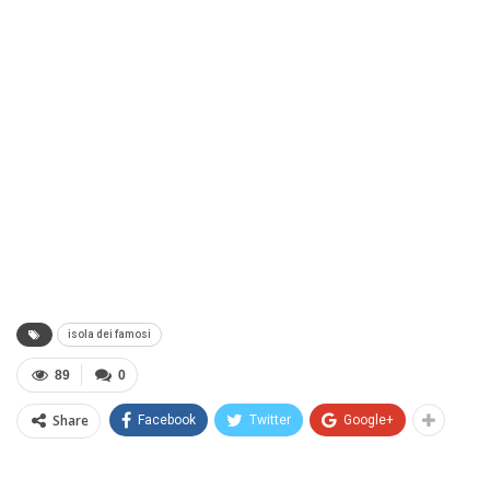
isola dei famosi
89
0
Share
Facebook
Twitter
Google+