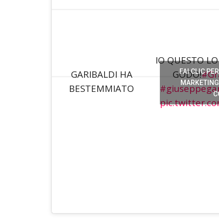
IO QUESTO L
FAI CLIC PE
GARIBALDI HA
GODO!
#Gr
MARKETING 
BESTEMMIATO
#giuseppegari
C
pic.twitter.