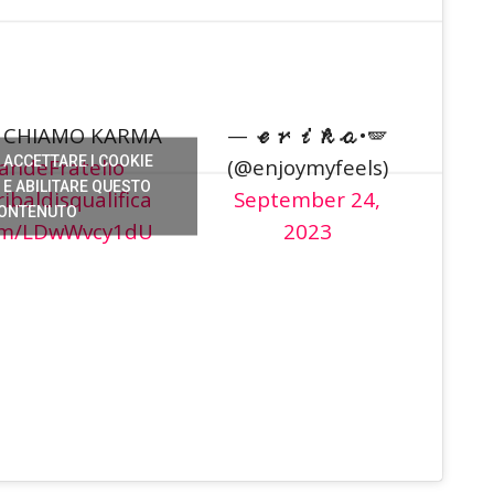
O CHIAMO KARMA
— 𝓮𝓻𝓲𝓴𝓪•🪽
R ACCETTARE I COOKIE
andeFratello
(@enjoymyfeels)
E ABILITARE QUESTO
baldisqualifica
September 24,
ONTENUTO
com/LDwWvcy1dU
2023