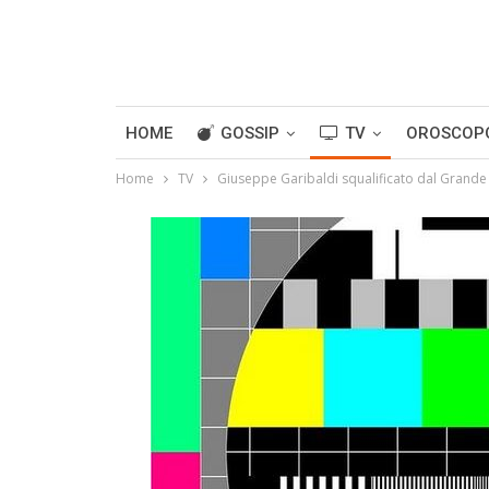
HOME
GOSSIP
TV
OROSCOP
Home
TV
Giuseppe Garibaldi squalificato dal Grande