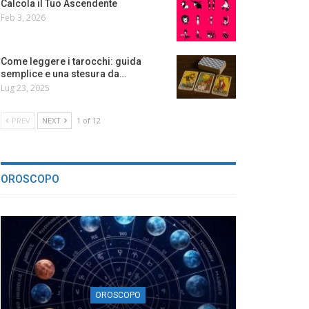
Calcola il Tuo Ascendente
Feb 3, 2026
Come leggere i tarocchi: guida
semplice e una stesura da…
Lug 23, 2025
PREV
NEXT
1 of 12
OROSCOPO
OROSCOPO