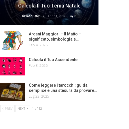
Calcola Il Tuo Tema Natale
REDAZIONE
Apr 11, 2026
0
Arcani Maggiori – Il Matto –
significato, simbologia e…
Feb 4, 2026
Calcola il Tuo Ascendente
Feb 3, 2026
Come leggere i tarocchi: guida
semplice e una stesura da provare…
Lug 23, 2025
PREV
NEXT
1 of 12