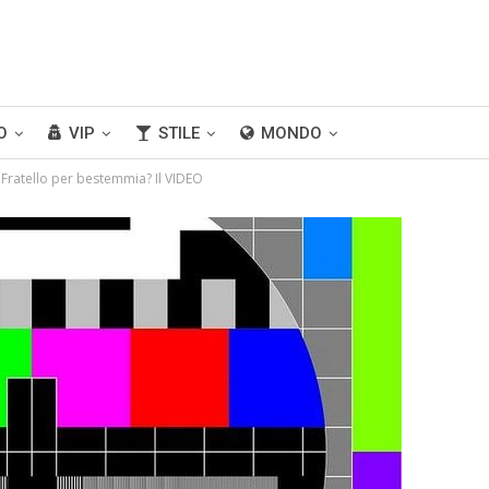
O
VIP
STILE
MONDO
 Fratello per bestemmia? Il VIDEO