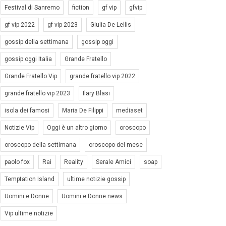
Festival di Sanremo
fiction
gf vip
gfvip
gf vip 2022
gf vip 2023
Giulia De Lellis
gossip della settimana
gossip oggi
gossip oggi Italia
Grande Fratello
Grande Fratello Vip
grande fratello vip 2022
grande fratello vip 2023
Ilary Blasi
isola dei famosi
Maria De Filippi
mediaset
Notizie Vip
Oggi è un altro giorno
oroscopo
oroscopo della settimana
oroscopo del mese
paolo fox
Rai
Reality
Serale Amici
soap
Temptation Island
ultime notizie gossip
Uomini e Donne
Uomini e Donne news
Vip ultime notizie