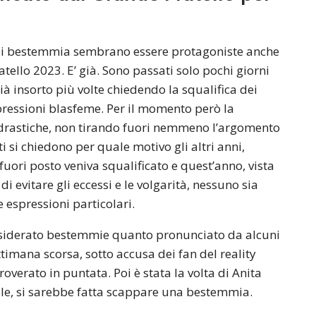
a di bestemmia sembrano essere protagoniste anche
tello 2023. E’ già. Sono passati solo pochi giorni
 già insorto più volte chiedendo la squalifica dei
ressioni blasfeme. Per il momento però la
drastiche, non tirando fuori nemmeno l’argomento
i si chiedono per quale motivo gli altri anni,
ri posto veniva squalificato e quest’anno, vista
 di evitare gli eccessi e le volgarità, nessuno sia
 espressioni particolari.
siderato bestemmie quanto pronunciato da alcuni
ttimana scorsa, sotto accusa dei fan del reality
verato in puntata. Poi è stata la volta di Anita
nale, si sarebbe fatta scappare una bestemmia.