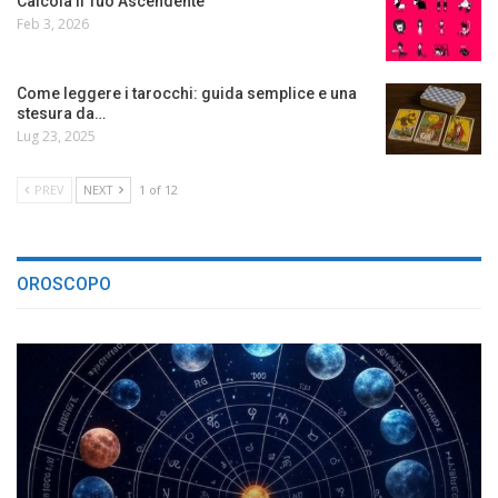
Calcola il Tuo Ascendente
Feb 3, 2026
Come leggere i tarocchi: guida semplice e una
stesura da…
Lug 23, 2025
PREV
NEXT
1 of 12
OROSCOPO