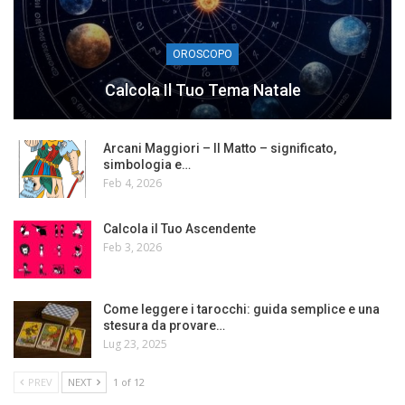
OROSCOPO
Calcola Il Tuo Tema Natale
Arcani Maggiori – Il Matto – significato,
simbologia e…
Feb 4, 2026
Calcola il Tuo Ascendente
Feb 3, 2026
Come leggere i tarocchi: guida semplice e una
stesura da provare…
Lug 23, 2025
PREV
NEXT
1 of 12