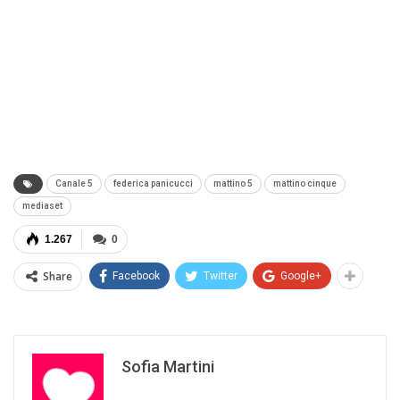
Canale 5
federica panicucci
mattino 5
mattino cinque
mediaset
1.267
0
Share
Facebook
Twitter
Google+
Sofia Martini