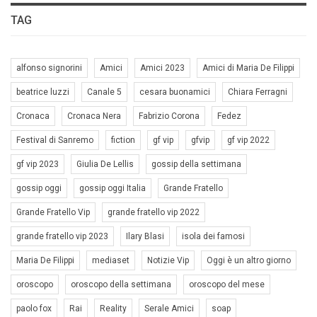
TAG
alfonso signorini
Amici
Amici 2023
Amici di Maria De Filippi
beatrice luzzi
Canale 5
cesara buonamici
Chiara Ferragni
Cronaca
Cronaca Nera
Fabrizio Corona
Fedez
Festival di Sanremo
fiction
gf vip
gfvip
gf vip 2022
gf vip 2023
Giulia De Lellis
gossip della settimana
gossip oggi
gossip oggi Italia
Grande Fratello
Grande Fratello Vip
grande fratello vip 2022
grande fratello vip 2023
Ilary Blasi
isola dei famosi
Maria De Filippi
mediaset
Notizie Vip
Oggi è un altro giorno
oroscopo
oroscopo della settimana
oroscopo del mese
paolo fox
Rai
Reality
Serale Amici
soap