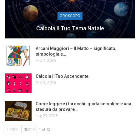
OROSCOPO
Calcola Il Tuo Tema Natale
Arcani Maggiori – Il Matto – significato,
simbologia e…
Feb 4, 2026
Calcola il Tuo Ascendente
Feb 3, 2026
Come leggere i tarocchi: guida semplice e una
stesura da provare…
Lug 23, 2025
PREV
NEXT
1 of 12