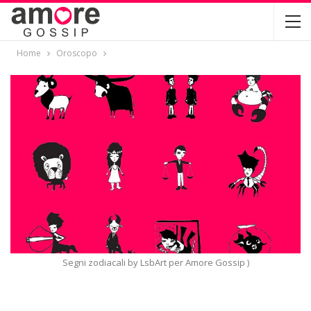
Home
Oroscopo
Segni zodiacali by LsbArt per Amore Gossip )