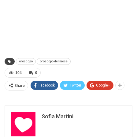
oroscopo
oroscopo del mese
104
0
Share
Facebook
Twitter
Google+
Sofia Martini