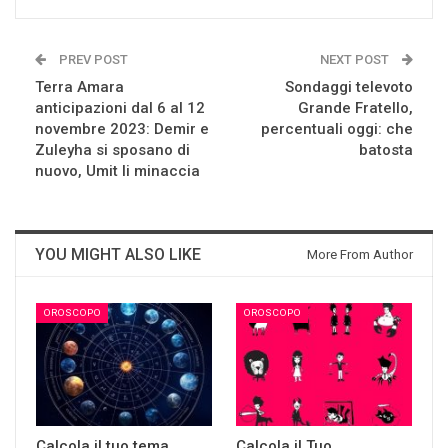
PREV POST
NEXT POST
Terra Amara
Sondaggi televoto
anticipazioni dal 6 al 12
Grande Fratello,
novembre 2023: Demir e
percentuali oggi: che
Zuleyha si sposano di
batosta
nuovo, Umit li minaccia
YOU MIGHT ALSO LIKE
More From Author
OROSCOPO
OROSCOPO
Calcola il tuo tema
Calcola il Tuo