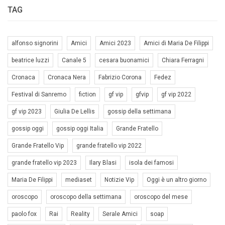
TAG
alfonso signorini
Amici
Amici 2023
Amici di Maria De Filippi
beatrice luzzi
Canale 5
cesara buonamici
Chiara Ferragni
Cronaca
Cronaca Nera
Fabrizio Corona
Fedez
Festival di Sanremo
fiction
gf vip
gfvip
gf vip 2022
gf vip 2023
Giulia De Lellis
gossip della settimana
gossip oggi
gossip oggi Italia
Grande Fratello
Grande Fratello Vip
grande fratello vip 2022
grande fratello vip 2023
Ilary Blasi
isola dei famosi
Maria De Filippi
mediaset
Notizie Vip
Oggi è un altro giorno
oroscopo
oroscopo della settimana
oroscopo del mese
paolo fox
Rai
Reality
Serale Amici
soap