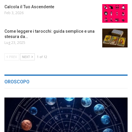
Calcola il Tuo Ascendente
Feb 3, 2026
Come leggere i tarocchi: guida semplice e una
stesura da…
Lug 23, 2025
PREV
NEXT
1 of 12
OROSCOPO