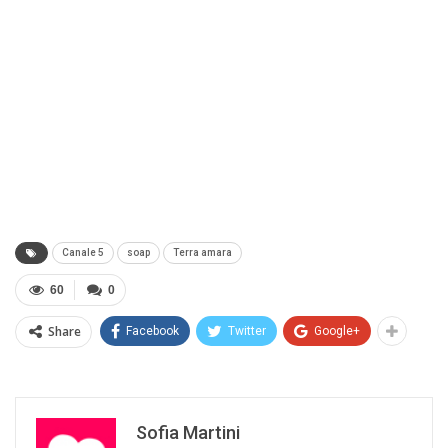
Canale 5
soap
Terra amara
60
0
Share
Facebook
Twitter
Google+
Sofia Martini