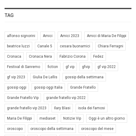
TAG
alfonso signorini
Amici
Amici 2023
Amici di Maria De Filippi
beatrice luzzi
Canale 5
cesara buonamici
Chiara Ferragni
Cronaca
Cronaca Nera
Fabrizio Corona
Fedez
Festival di Sanremo
fiction
gf vip
gfvip
gf vip 2022
gf vip 2023
Giulia De Lellis
gossip della settimana
gossip oggi
gossip oggi Italia
Grande Fratello
Grande Fratello Vip
grande fratello vip 2022
grande fratello vip 2023
Ilary Blasi
isola dei famosi
Maria De Filippi
mediaset
Notizie Vip
Oggi è un altro giorno
oroscopo
oroscopo della settimana
oroscopo del mese