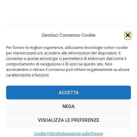
Gestisci Consenso Cookie
Per fornire le migliori esperienze, utilizziamo tecnologie come i cookie
per memorizzare e/o accedere alle informazioni del dispositivo. Il
consenso a queste tecnologie ci permetterà di elaborare dati come il
Facebook
Instagram
comportamento di navigazione o ID unici su questo sito. Non
Join us on Facebook
Join us on Instagram
acconsentire o ritirare il consenso può influire negativamente su alcune
caratteristiche e funzioni.
ACCETTA
Home
Gossip
Stile
Oroscopo
Spettacolo
NEGA
Musica
Redazione
Cookie Policy (UE)
VISUALIZZA LE PREFERENZE
© AMOREGOSSIP -
Privacy Policy
- © 2018 - 2024 All Rights Reserved.
Website Design:
BetterStudio
- Developed by CssBrain
Cookie Policy
Dichiarazione sulla Privacy