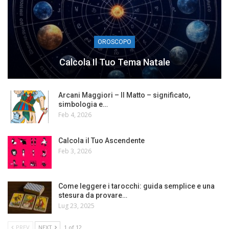
OROSCOPO
Calcola Il Tuo Tema Natale
Arcani Maggiori – Il Matto – significato,
simbologia e…
Feb 4, 2026
Calcola il Tuo Ascendente
Feb 3, 2026
Come leggere i tarocchi: guida semplice e una
stesura da provare…
Lug 23, 2025
PREV
NEXT
1 of 12