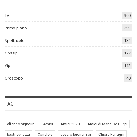
TV
300
Primo piano
255
Spettacolo
134
Gossip
127
Vip
112
Oroscopo
40
TAG
alfonso signorini
Amici
Amici 2023
Amici di Maria De Filippi
beatrice luzzi
Canale 5
cesara buonamici
Chiara Ferragni