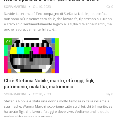
SOFIA MARTINI
Ott 10, 2023
0
Davide Lacerenza è l'ex compagno di Stefania Nobile, i due infatti
non sono più insieme: ecco chi è, che lavoro fa, il patrimonio. Lui non
è stato solo sentimentalmente legato alla figlia di Wanna Marchi, ma
anche lavorativamente. Infatti è…
VIP
Chi è Stefania Nobile, marito, età oggi, figli,
patrimonio, malattia, matrimonio
SOFIA MARTINI
Ott 10, 2023
0
Stefania Nobile è stata una donna molto famosa in Italia insieme a
sua madre, Wanna Marchi: scopriamo tutto su di lei, chi è il marito, se
ha avuto figli, che lavoro fa oggi e dove vive. Vediamo anche quale
malattia l'ha colpita e a quanto…