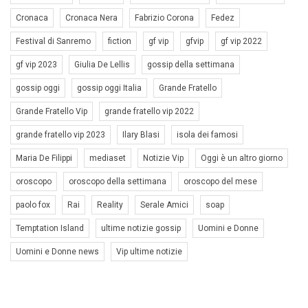
Cronaca
Cronaca Nera
Fabrizio Corona
Fedez
Festival di Sanremo
fiction
gf vip
gfvip
gf vip 2022
gf vip 2023
Giulia De Lellis
gossip della settimana
gossip oggi
gossip oggi Italia
Grande Fratello
Grande Fratello Vip
grande fratello vip 2022
grande fratello vip 2023
Ilary Blasi
isola dei famosi
Maria De Filippi
mediaset
Notizie Vip
Oggi è un altro giorno
oroscopo
oroscopo della settimana
oroscopo del mese
paolo fox
Rai
Reality
Serale Amici
soap
Temptation Island
ultime notizie gossip
Uomini e Donne
Uomini e Donne news
Vip ultime notizie