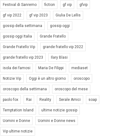
Festival di Sanremo
fiction
gf vip
gfvip
gf vip 2022
gf vip 2023
Giulia De Lellis
gossip della settimana
gossip oggi
gossip oggi Italia
Grande Fratello
Grande Fratello Vip
grande fratello vip 2022
grande fratello vip 2023
Ilary Blasi
isola dei famosi
Maria De Filippi
mediaset
Notizie Vip
Oggi è un altro giorno
oroscopo
oroscopo della settimana
oroscopo del mese
paolo fox
Rai
Reality
Serale Amici
soap
Temptation Island
ultime notizie gossip
Uomini e Donne
Uomini e Donne news
Vip ultime notizie