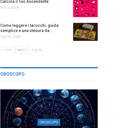
Calcola il Tuo Ascendente
Feb 3, 2026
Come leggere i tarocchi: guida
semplice e una stesura da…
Lug 23, 2025
PREV
NEXT
1 of 12
OROSCOPO
OROSCOPO