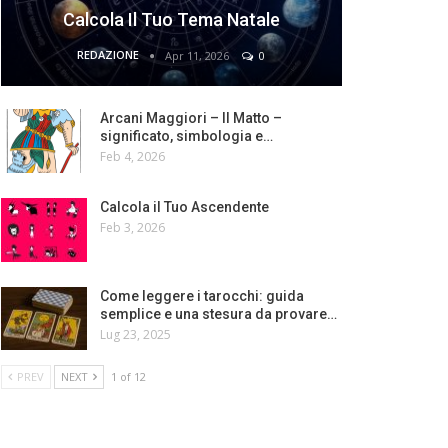
Calcola Il Tuo Tema Natale
REDAZIONE
Apr 11, 2026
0
Arcani Maggiori – Il Matto –
significato, simbologia e…
Feb 4, 2026
Calcola il Tuo Ascendente
Feb 3, 2026
Come leggere i tarocchi: guida
semplice e una stesura da provare…
Lug 23, 2025
PREV
NEXT
1 of 12