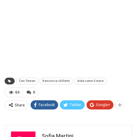
Can Yaman
francesca chillemi
viola come il mare
64
0
Share
Facebook
Twitter
Google+
Sofia Martini