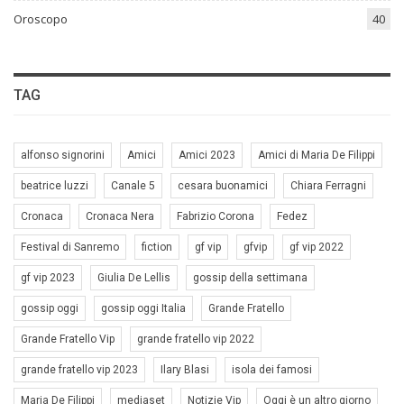
Oroscopo
40
TAG
alfonso signorini
Amici
Amici 2023
Amici di Maria De Filippi
beatrice luzzi
Canale 5
cesara buonamici
Chiara Ferragni
Cronaca
Cronaca Nera
Fabrizio Corona
Fedez
Festival di Sanremo
fiction
gf vip
gfvip
gf vip 2022
gf vip 2023
Giulia De Lellis
gossip della settimana
gossip oggi
gossip oggi Italia
Grande Fratello
Grande Fratello Vip
grande fratello vip 2022
grande fratello vip 2023
Ilary Blasi
isola dei famosi
Maria De Filippi
mediaset
Notizie Vip
Oggi è un altro giorno