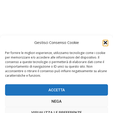
Gestisci Consenso Cookie
Per fornire le migliori esperienze, utilizziamo tecnologie come i cookie
per memorizzare e/o accedere alle informazioni del dispositivo. Il
consenso a queste tecnologie ci permetterà di elaborare dati come il
Facebook
Instagram
comportamento di navigazione o ID unici su questo sito. Non
acconsentire o ritirare il consenso può influire negativamente su alcune
Join us on Facebook
Join us on Instagram
caratteristiche e funzioni.
ACCETTA
Home
Gossip
Stile
Oroscopo
Spettacolo
NEGA
Musica
Redazione
Cookie Policy (UE)
VISUALIZZA LE PREFERENZE