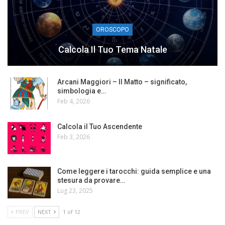
OROSCOPO
Calcola Il Tuo Tema Natale
Arcani Maggiori – Il Matto – significato,
simbologia e…
Feb 4, 2026
Calcola il Tuo Ascendente
Feb 3, 2026
Come leggere i tarocchi: guida semplice e una
stesura da provare…
Lug 23, 2025
PREV
NEXT
1 of 12