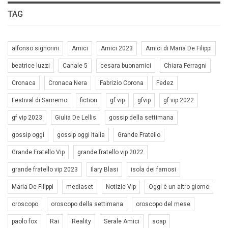
TAG
alfonso signorini
Amici
Amici 2023
Amici di Maria De Filippi
beatrice luzzi
Canale 5
cesara buonamici
Chiara Ferragni
Cronaca
Cronaca Nera
Fabrizio Corona
Fedez
Festival di Sanremo
fiction
gf vip
gfvip
gf vip 2022
gf vip 2023
Giulia De Lellis
gossip della settimana
gossip oggi
gossip oggi Italia
Grande Fratello
Grande Fratello Vip
grande fratello vip 2022
grande fratello vip 2023
Ilary Blasi
isola dei famosi
Maria De Filippi
mediaset
Notizie Vip
Oggi è un altro giorno
oroscopo
oroscopo della settimana
oroscopo del mese
paolo fox
Rai
Reality
Serale Amici
soap