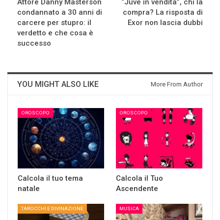
Attore Danny Masterson
“Juve in vendita”, chi la
condannato a 30 anni di
compra? La risposta di
carcere per stupro: il
Exor non lascia dubbi
verdetto e che cosa è
successo
YOU MIGHT ALSO LIKE
More From Author
OROSCOPO
OROSCOPO
Calcola il tuo tema
Calcola il Tuo
natale
Ascendente
TAROCCHI E DIVINAZIONE
MUSICA