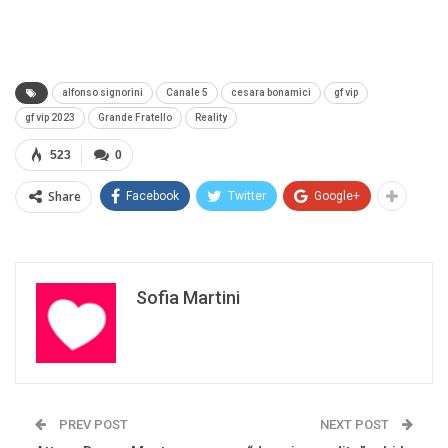
alfonso signorini
Canale 5
cesara bonamici
gf vip
gf vip 2023
Grande Fratello
Reality
523
0
Share
Facebook
Twitter
Google+
Sofia Martini
PREV POST
NEXT POST