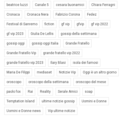
beatrice luzzi
Canale 5
cesara buonamici
Chiara Ferragni
Cronaca
Cronaca Nera
Fabrizio Corona
Fedez
Festival di Sanremo
fiction
gf vip
gfvip
gf vip 2022
gf vip 2023
Giulia De Lellis
gossip della settimana
gossip oggi
gossip oggi Italia
Grande Fratello
Grande Fratello Vip
grande fratello vip 2022
grande fratello vip 2023
Ilary Blasi
isola dei famosi
Maria De Filippi
mediaset
Notizie Vip
Oggi è un altro giorno
oroscopo
oroscopo della settimana
oroscopo del mese
paolo fox
Rai
Reality
Serale Amici
soap
Temptation Island
ultime notizie gossip
Uomini e Donne
Uomini e Donne news
Vip ultime notizie