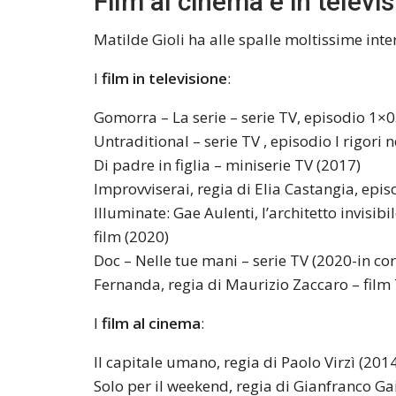
Film al cinema e in televi
Matilde Gioli ha alle spalle moltissime inte
I
film in televisione
:
Gomorra – La serie – serie TV, episodio 1×0
Untraditional – serie TV , episodio I rigori 
Di padre in figlia – miniserie TV (2017)
Improvviserai, regia di Elia Castangia, epis
Illuminate: Gae Aulenti, l’architetto invisibi
film (2020)
Doc – Nelle tue mani – serie TV (2020-in cor
Fernanda, regia di Maurizio Zaccaro – film 
I
film al cinema
:
Il capitale umano, regia di Paolo Virzì (201
Solo per il weekend, regia di Gianfranco Ga