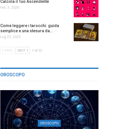
Calcola il Tuo Ascendente
Feb 3, 2026
Come leggere i tarocchi: guida
semplice e una stesura da…
Lug 23, 2025
PREV
NEXT
1 of 12
OROSCOPO
OROSCOPO