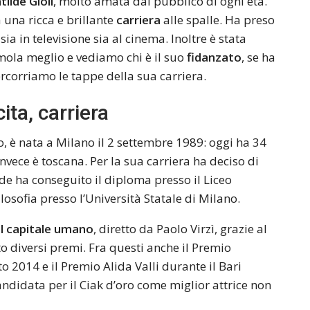
ilde Gioli
, molto amata dal pubblico di ogni età.
 una ricca e brillante
carriera
alle spalle. Ha preso
sia in televisione sia al cinema. Inoltre è stata
mola meglio e vediamo chi è il suo
fidanzato
, se ha
percorriamo le tappe della sua carriera.
ita, carriera
o, è nata a Milano il 2 settembre 1989: oggi ha 34
nvece è toscana. Per la sua carriera ha deciso di
lde ha conseguito il diploma presso il Liceo
ilosofia presso l’Università Statale di Milano.
Il capitale umano
, diretto da Paolo Virzì, grazie al
o diversi premi. Fra questi anche il Premio
 2014 e il Premio Alida Valli durante il Bari
candidata per il Ciak d’oro come miglior attrice non