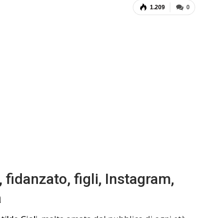
1.209
0
, fidanzato, figli, Instagram,
a