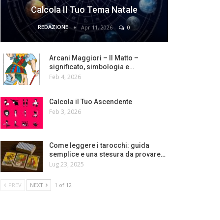
Calcola Il Tuo Tema Natale
REDAZIONE
Apr 11, 2026
0
Arcani Maggiori – Il Matto –
significato, simbologia e…
Feb 4, 2026
Calcola il Tuo Ascendente
Feb 3, 2026
Come leggere i tarocchi: guida
semplice e una stesura da provare…
Lug 23, 2025
PREV
NEXT
1 of 12