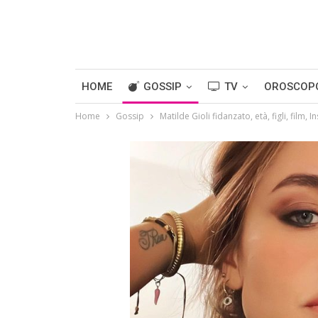
HOME
GOSSIP
TV
OROSCOP
Home
Gossip
Matilde Gioli fidanzato, età, figli, film, 