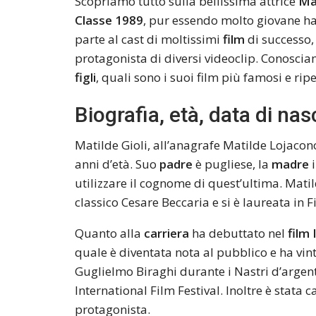
Scopriamo tutto sulla bellissima attrice
Mat
Classe 1989
, pur essendo molto giovane ha
parte al cast di moltissimi
film
di successo, 
protagonista di diversi videoclip. Conoscia
figli
, quali sono i suoi film più famosi e ri
Biografia, età, data di nasc
Matilde Gioli, all’anagrafe Matilde Lojacon
anni d’età. Suo
padre
è pugliese, la
madre
i
utilizzare il cognome di quest’ultima. Mati
classico Cesare Beccaria e si è laureata in F
Quanto alla
carriera
ha debuttato nel
film 
quale è diventata nota al pubblico e ha vint
Guglielmo Biraghi durante i Nastri d’argento
International Film Festival. Inoltre è stata 
protagonista.