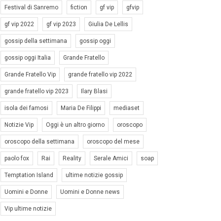
Festival di Sanremo
fiction
gf vip
gfvip
gf vip 2022
gf vip 2023
Giulia De Lellis
gossip della settimana
gossip oggi
gossip oggi Italia
Grande Fratello
Grande Fratello Vip
grande fratello vip 2022
grande fratello vip 2023
Ilary Blasi
isola dei famosi
Maria De Filippi
mediaset
Notizie Vip
Oggi è un altro giorno
oroscopo
oroscopo della settimana
oroscopo del mese
paolo fox
Rai
Reality
Serale Amici
soap
Temptation Island
ultime notizie gossip
Uomini e Donne
Uomini e Donne news
Vip ultime notizie