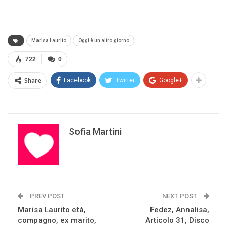
Marisa Laurito
Oggi è un altro giorno
722
0
Share
Facebook
Twitter
Google+
Sofia Martini
PREV POST
NEXT POST
Marisa Laurito età,
Fedez, Annalisa,
compagno, ex marito,
Articolo 31, Disco