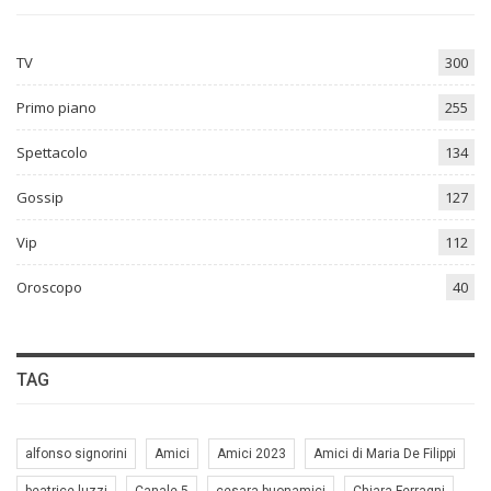
TV
300
Primo piano
255
Spettacolo
134
Gossip
127
Vip
112
Oroscopo
40
TAG
alfonso signorini
Amici
Amici 2023
Amici di Maria De Filippi
beatrice luzzi
Canale 5
cesara buonamici
Chiara Ferragni