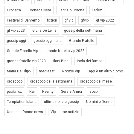
Cronaca
Cronaca Nera
Fabrizio Corona
Fedez
Festival di Sanremo
fiction
gf vip
gfvip
gf vip 2022
gf vip 2023
Giulia De Lellis
gossip della settimana
gossip oggi
gossip oggi Italia
Grande Fratello
Grande Fratello Vip
grande fratello vip 2022
grande fratello vip 2023
Ilary Blasi
isola dei famosi
Maria De Filippi
mediaset
Notizie Vip
Oggi è un altro giorno
oroscopo
oroscopo della settimana
oroscopo del mese
paolo fox
Rai
Reality
Serale Amici
soap
Temptation Island
ultime notizie gossip
Uomini e Donne
Uomini e Donne news
Vip ultime notizie