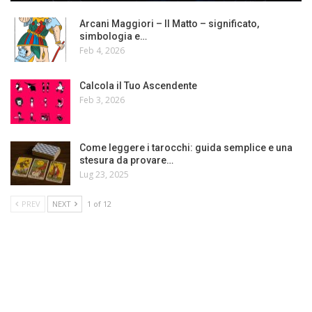
Arcani Maggiori – Il Matto – significato,
simbologia e…
Feb 4, 2026
Calcola il Tuo Ascendente
Feb 3, 2026
Come leggere i tarocchi: guida semplice e una
stesura da provare…
Lug 23, 2025
PREV
NEXT
1 of 12